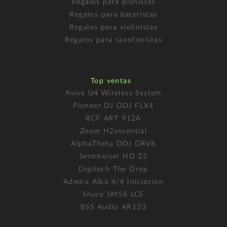
Regalos para pianistas
Regalos para bateristas
Regalos para violinistas
Regalos para saxofonistas
Top ventas
Xvive U4 Wireless System
Pioneer DJ DDJ FLX4
RCF ART 912A
Zoom H2essential
AlphaTheta DDJ GRV6
Sennheiser HD 25
Digitech The Drop
Admira Alba 4/4 Iniciación
Shure SM58 LCE
BSS Audio AR133