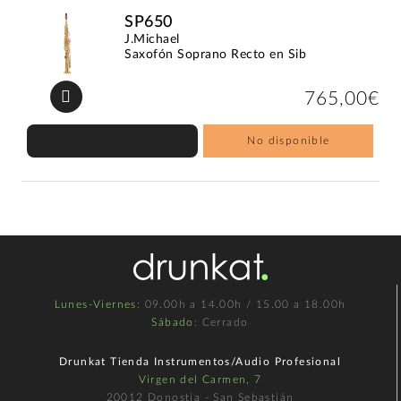
SP650
J.Michael
Saxofón Soprano Recto en Sib
765,00€
No disponible
Lunes-Viernes
: 09.00h a 14.00h / 15.00 a 18.00h
Sábado
: Cerrado
Drunkat Tienda Instrumentos/Audio Profesional
Virgen del Carmen, 7
20012 Donostia - San Sebastián