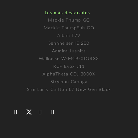
Los más destacados
Mackie Thump GO
Mackie ThumpSub GO
Adam T7V
Sennheiser IE 200
Admira Juanita
Walkasse W-MCB-XDJRX3
RCF Evox J11
AlphaTheta CDJ 3000X
Strymon Canoga
Sire Larry Carlton L7 New Gen Black