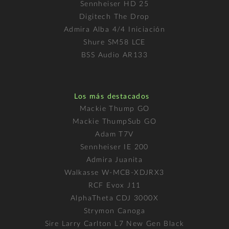
Sennheiser HD 25
Digitech The Drop
Admira Alba 4/4 Iniciación
Shure SM58 LCE
BSS Audio AR133
Los más destacados
Mackie Thump GO
Mackie ThumpSub GO
Adam T7V
Sennheiser IE 200
Admira Juanita
Walkasse W-MCB-XDJRX3
RCF Evox J11
AlphaTheta CDJ 3000X
Strymon Canoga
Sire Larry Carlton L7 New Gen Black