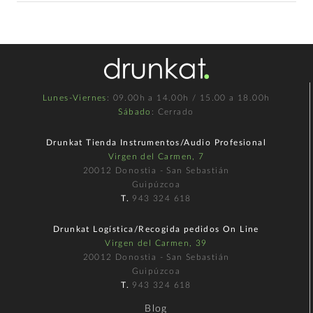
Lunes-Viernes
: 09.00h a 14.00h / 15.00 a 18.00h
Sábado
: Cerrado
Drunkat Tienda Instrumentos/Audio Profesional
Virgen del Carmen, 7
20012 Donostia - San Sebastián
Guipúzcoa
T.
943 324 618
Drunkat Logística/Recogida pedidos On Line
Virgen del Carmen, 39
20012 Donostia - San Sebastián
Guipúzcoa
T.
943 324 618
Blog