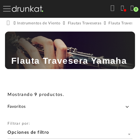
0
Instrumentos de Viento
Flautas Traveseras
Flauta Travesera
Flauta Travesera Yamaha
Mostrando
9
productos
.
Filtrar por:
Opciones de filtro