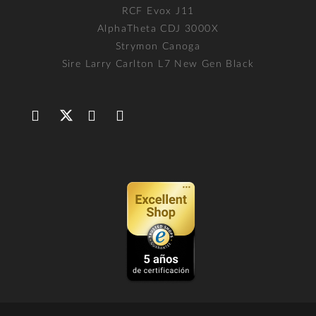
RCF Evox J11
AlphaTheta CDJ 3000X
Strymon Canoga
Sire Larry Carlton L7 New Gen Black