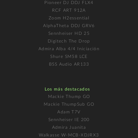
Pioneer DJ DDJ FLX4
RCF ART 912A
Zoom H2essential
AlphaTheta DDJ GRV6
Sennheiser HD 25
Digitech The Drop
Admira Alba 4/4 Iniciación
Shure SM58 LCE
BSS Audio AR133
Los más destacados
Mackie Thump GO
Mackie ThumpSub GO
Adam T7V
Sennheiser IE 200
Admira Juanita
Walkasse W-MCB-XDJRX3