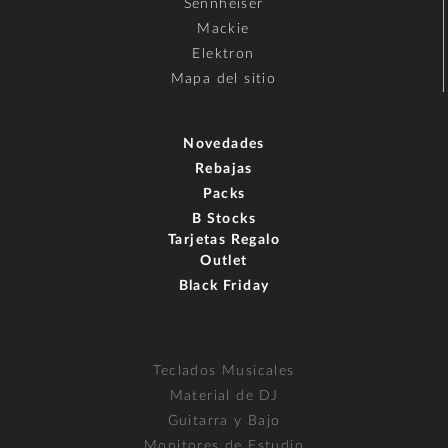
Sennheiser
Mackie
Elektron
Mapa del sitio
Novedades
Rebajas
Packs
B Stocks
Tarjetas Regalo
Outlet
Black Friday
Teclados Musicales
Material de DJ
Guitarra y Bajo
Monitores de Estudio