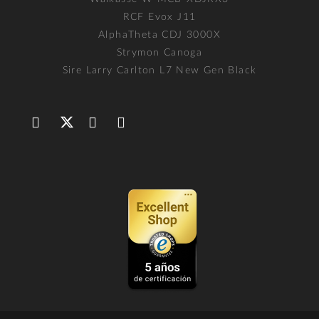
RCF Evox J11
AlphaTheta CDJ 3000X
Strymon Canoga
Sire Larry Carlton L7 New Gen Black