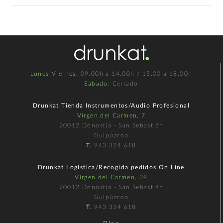
Lunes-Viernes
: 09.00h a 14.00h / 15.00 a 18.00h
Sábado
: Cerrado
Drunkat Tienda Instrumentos/Audio Profesional
Virgen del Carmen, 7
20012 Donostia - San Sebastián
Guipúzcoa
T.
943 324 618
Drunkat Logística/Recogida pedidos On Line
Virgen del Carmen, 39
20012 Donostia - San Sebastián
Guipúzcoa
T.
943 324 618