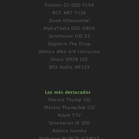
Pioneer DJ DDJ FLX4
RCF ART 912A
Zoom H2essential
AlphaTheta DDJ GRV6
Sennheiser HD 25
Digitech The Drop
Admira Alba 4/4 Iniciación
Shure SM58 LCE
BSS Audio AR133
Los más destacados
Mackie Thump GO
Mackie ThumpSub GO
Adam T7V
Sennheiser IE 200
Admira Juanita
Walkasse W-MCB-XDJRX3