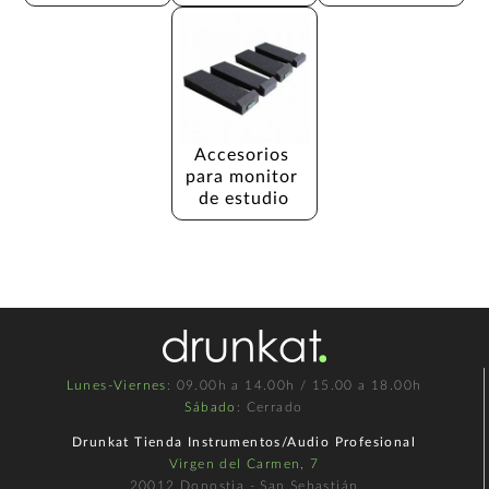
Accesorios 
para monitor 
de estudio
Lunes-Viernes
: 09.00h a 14.00h / 15.00 a 18.00h
Sábado
: Cerrado
Drunkat Tienda Instrumentos/Audio Profesional
Virgen del Carmen, 7
20012 Donostia - San Sebastián