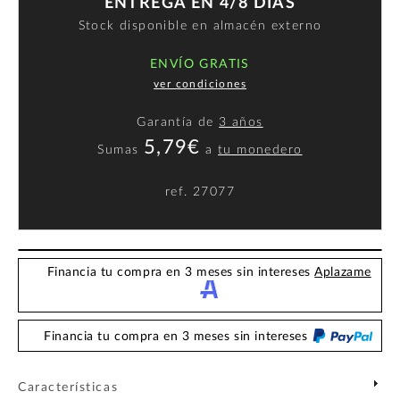
ENTREGA EN 4/8 DÍAS
Stock disponible en almacén externo
ENVÍO GRATIS
ver condiciones
Garantía de
3 años
5,79€
Sumas
a
tu monedero
ref.
27077
Financia tu compra en 3 meses sin intereses
Aplazame
Financia tu compra en 3 meses sin intereses
Características