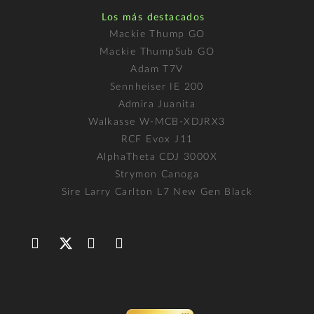
Los más destacados
Mackie Thump GO
Mackie ThumpSub GO
Adam T7V
Sennheiser IE 200
Admira Juanita
Walkasse W-MCB-XDJRX3
RCF Evox J11
AlphaTheta CDJ 3000X
Strymon Canoga
Sire Larry Carlton L7 New Gen Black