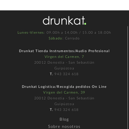
Lunes-Viernes
: 09.00h a 14.00h / 15.00 a 18.00h
Sábado
: Cerrado
Drunkat Tienda Instrumentos/Audio Profesional
Virgen del Carmen, 7
20012 Donostia - San Sebastián
Guipúzcoa
T.
943 324 618
Drunkat Logística/Recogida pedidos On Line
Virgen del Carmen, 39
20012 Donostia - San Sebastián
Guipúzcoa
T.
943 324 618
Blog
Sobre nosotros