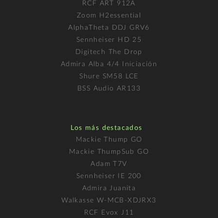
RCF ART 912A
Zoom H2essential
AlphaTheta DDJ GRV6
Sennheiser HD 25
Digitech The Drop
Admira Alba 4/4 Iniciación
Shure SM58 LCE
BSS Audio AR133
Los más destacados
Mackie Thump GO
Mackie ThumpSub GO
Adam T7V
Sennheiser IE 200
Admira Juanita
Walkasse W-MCB-XDJRX3
RCF Evox J11