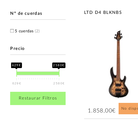
LTD D4 BLKNBS
Nº de cuerdas
5 cuerdas
(2)
Precio
629€
2580€
629€
2580€
Restaurar Filtros
No disp
1.858,00€