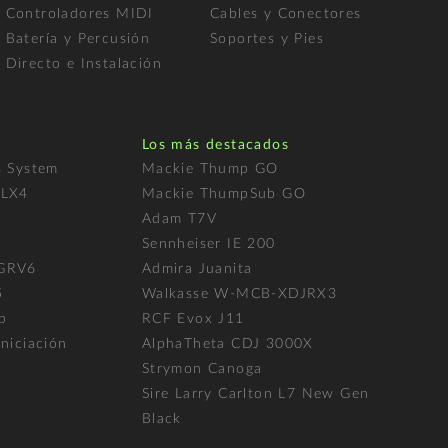
Controladores MIDI
Cables y Conectores
Batería y Percusión
Soportes y Pies
Directo e Instalación
Los más destacados
s System
Mackie Thump GO
FLX4
Mackie ThumpSub GO
Adam T7V
l
Sennheiser IE 200
 GRV6
Admira Juanita
5
Walkasse W-MCB-XDJRX3
p
RCF Evox J11
niciación
AlphaTheta CDJ 3000X
Strymon Canoga
Sire Larry Carlton L7 New Gen
Black