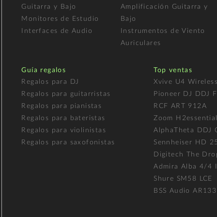
Guitarra y Bajo
Amplificación Guitarra y
Monitores de Estudio
Bajo
Interfaces de Audio
Instrumentos de Viento
Auriculares
Guía regalos
Top ventas
Regalos para DJ
Xvive U4 Wireles
Regalos para guitarristas
Pioneer DJ DDJ 
Regalos para pianistas
RCF ART 912A
Regalos para bateristas
Zoom H2essentia
Regalos para violinistas
AlphaTheta DDJ
Regalos para saxofonistas
Sennheiser HD 2
Digitech The Dro
Admira Alba 4/4 I
Shure SM58 LCE
BSS Audio AR133