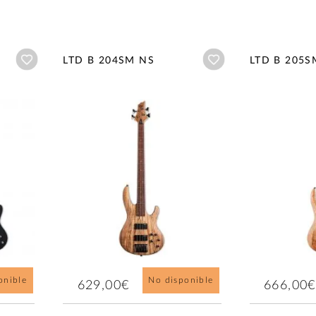
Añadir a wishlist
Añadir a wishlist
LTD B 204SM NS
LTD B 205S
onible
No disponible
629,00€
666,00€