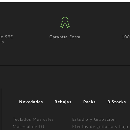
de 99€
Garantía Extra
100
la
Novedades
Rebajas
Packs
B Stocks
Teclados Musicales
Estudio y Grabación
Material de DJ
Efectos de guitarra y bajo