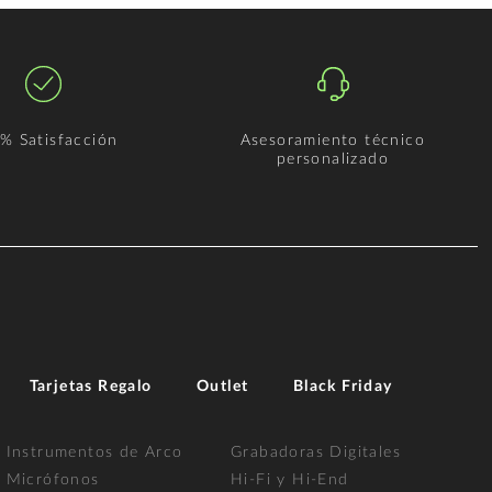
% Satisfacción
Asesoramiento técnico
personalizado
Tarjetas Regalo
Outlet
Black Friday
Instrumentos de Arco
Grabadoras Digitales
Micrófonos
Hi-Fi y Hi-End