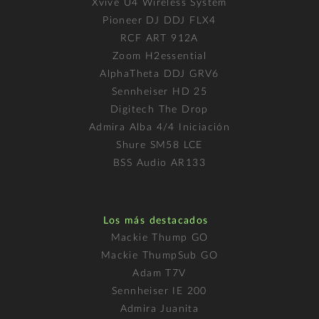
Xvive U4 Wireless System
Pioneer DJ DDJ FLX4
RCF ART 912A
Zoom H2essential
AlphaTheta DDJ GRV6
Sennheiser HD 25
Digitech The Drop
Admira Alba 4/4 Iniciación
Shure SM58 LCE
BSS Audio AR133
Los más destacados
Mackie Thump GO
Mackie ThumpSub GO
Adam T7V
Sennheiser IE 200
Admira Juanita