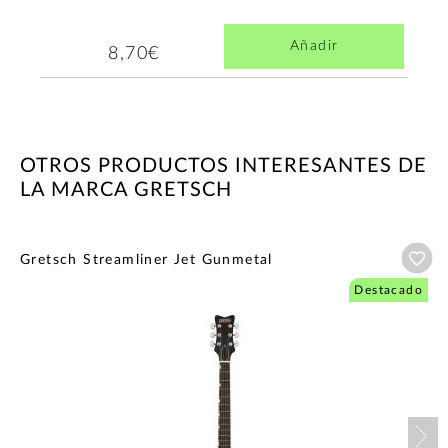
Añadir
8,70€
OTROS PRODUCTOS INTERESANTES DE
LA MARCA GRETSCH
Añ
Gretsch Streamliner Jet Gunmetal
Destacado
Nex