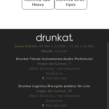
Heavy
tipos
Lunes-Viernes
: 09.00h a 14.00h / 15.00 a 18.00h
Sábado
: Cerrado
Drunkat Tienda Instrumentos/Audio Profesional
Virgen del Carmen, 7
20012 Donostia - San Sebastián
Guipúzcoa
T.
943 324 618
Drunkat Logística/Recogida pedidos On Line
Virgen del Carmen, 39
20012 Donostia - San Sebastián
Guipúzcoa
T.
943 324 618