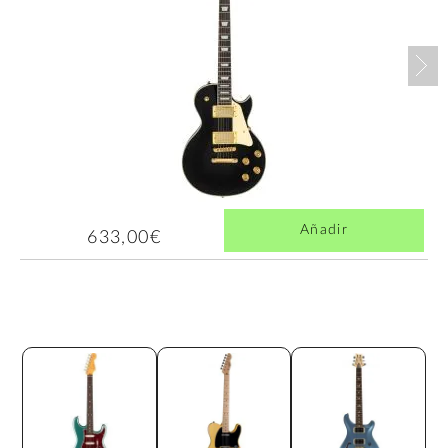
Nex
Añadir
633,00€