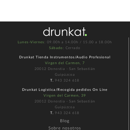
Lunes-Viernes
: 09.00h a 14.00h / 15.00 a 18.00h
Sábado
: Cerrado
Drunkat Tienda Instrumentos/Audio Profesional
Virgen del Carmen, 7
20012 Donostia - San Sebastián
Guipúzcoa
T.
943 324 618
Drunkat Logística/Recogida pedidos On Line
Virgen del Carmen, 39
20012 Donostia - San Sebastián
Guipúzcoa
T.
943 324 618
Blog
Sobre nosotros