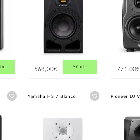
dir
Añadir
568,00€
771,00€
Añadir a wishlist
Añadir a wishlist
Yamaha HS 7 Blanco
Pioneer DJ 