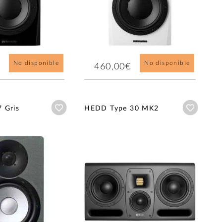
No disponible
No disponible
460,00€
Añadir a wishlist
Añadir a
 Gris
HEDD Type 30 MK2