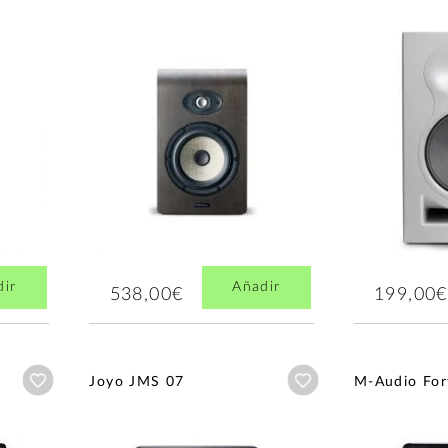
dir
Añadir
538,00€
199,00€
Añadir a wishlist
Añadir a wishlist
Joyo JMS 07
M-Audio For