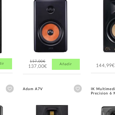
157,00€
dir
Añadir
144,99€
137,00€
Añadir a wishlist
Añadir a wishlist
Adam A7V
IK Multimed
Precision 6 