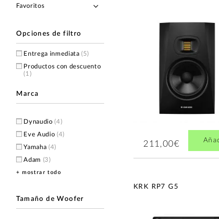
Opciones de filtro
Entrega inmediata
(5)
Productos con descuento
(1)
Marca
Dynaudio
(4)
Eve Audio
(4)
Aña
211,00€
Yamaha
(4)
Adam
(3)
+ mostrar todo
Genelec
(3)
Focal
(2)
KRK RP7 G5
HEDD
(2)
Tamaño de Woofer
Kali Audio
(2)