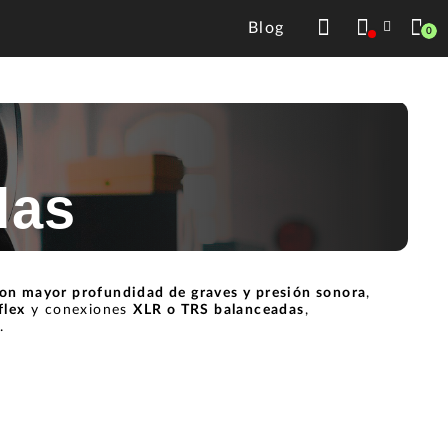
Blog
0
das
on mayor profundidad de graves y presión sonora
,
flex
y conexiones
XLR o TRS balanceadas
,
a
.