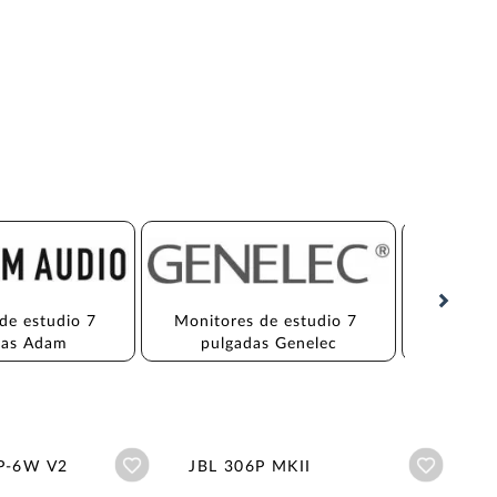
de estudio 7 
Monitores de estudio 7 
Monitor
das Adam
pulgadas Genelec
pul
Añadir a wishlist
Añadir a
LP-6W V2
JBL 306P MKII