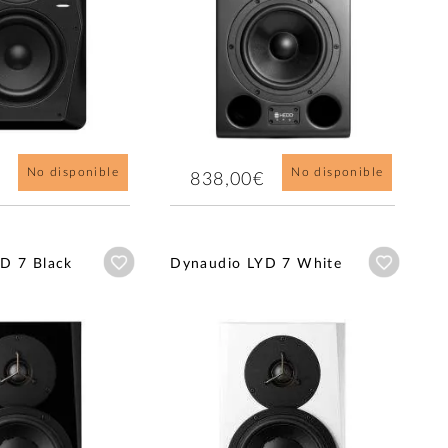
No disponible
No disponible
838,00€
Añadir a wishlist
Añadir a
D 7 Black
Dynaudio LYD 7 White