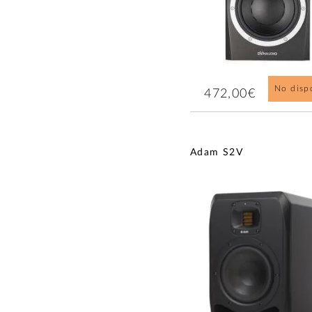
No disp
472,00€
Adam S2V