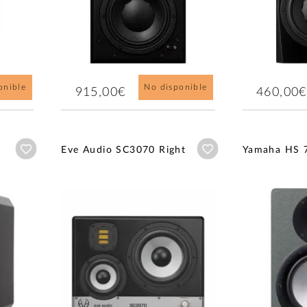
onible
No disponible
915,00€
460,00€
Añadir a wishlist
Añadir a wishlist
Eve Audio SC3070 Right
Yamaha HS 7