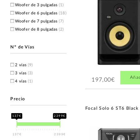
Palmer
(2)
Woofer de 3 pulgadas
(1)
IK Multimedia
(1)
Woofer de 6 pulgadas
(18)
JBL
(1)
Woofer de 7 pulgadas
(7)
Joyo
(1)
Woofer de 8 pulgadas
(2)
KRK
(1)
M-Audio
(1)
Nº de Vías
Pioneer DJ
(1)
Samson
(1)
2 vías
(9)
3 vías
(3)
Aña
197,00€
4 vías
(1)
Precio
Focal Solo 6 ST6 Black
137€
2399€
137€
2399€