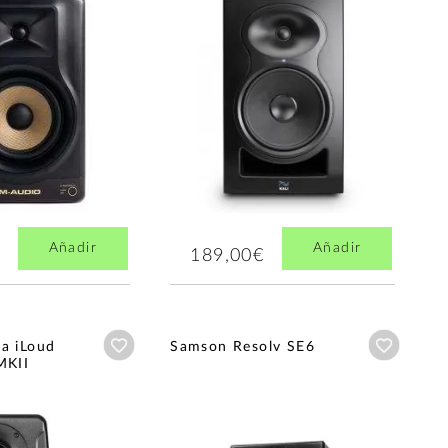
Añadir
Añadir
189,00€
Añadir a wishlist
Añadir a
ia iLoud
Samson Resolv SE6
MKII