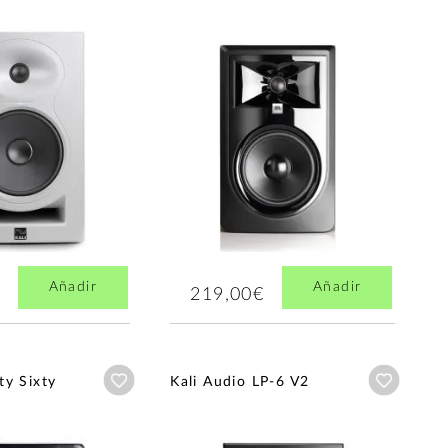
Añadir
Añadir
219,00€
Añadir a wishlist
Añadir a
ty Sixty
Kali Audio LP-6 V2