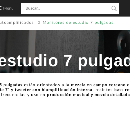
Menú
utoamplificados
Monitores de estudio 7 pulgadas
estudio 7 pulga
.5 pulgadas
están orientados a la
mezcla en campo cercano c
e 7” y tweeter con biamplificación interna
, recintos
bass re
s frecuencias y uso en
producción musical y mezcla detallad