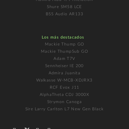
Shure SM58 LCE
BSS Audio AR133
Los más destacados
Mackie Thump GO
Mackie ThumpSub GO
Adam T7V
Sennheiser IE 200
Admira Juanita
Walkasse W-MCB-XDJRX3
RCF Evox J11
AlphaTheta CDJ 3000X
Strymon Canoga
Sire Larry Carlton L7 New Gen Black