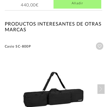
Añadir
440,00€
PRODUCTOS INTERESANTES DE OTRAS
MARCAS
Añ
Casio SC-800P
Nex