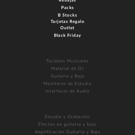
Rebajas
Packs
B Stocks
Tarjetas Regalo
Outlet
Black Friday
Teclados Musicales
Material de DJ
Guitarra y Bajo
Monitores de Estudio
Interfaces de Audio
Estudio y Grabación
Efectos de guitarra y bajo
Amplificación Guitarra y Bajo