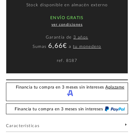
Stock disponible en almacén externo
ENVÍO GRATIS
ver condiciones
Garantía de
3 años
6,66€
Sumas
a
tu monedero
ref.
8187
Financia tu compra en 3 meses sin intereses
Aplazame
Financia tu compra en 3 meses sin intereses
Características