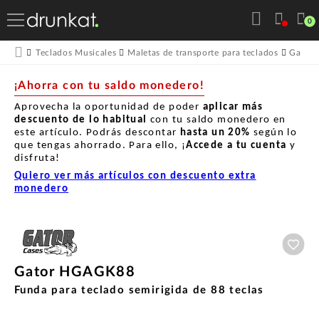
0
Teclados Musicales
Maletas de transporte para teclados
Gator
¡Ahorra con tu saldo monedero!
Aprovecha la oportunidad de poder
aplicar más
descuento de lo habitual
con tu saldo monedero en
este artículo. Podrás descontar
hasta un
20%
según lo
que tengas ahorrado. Para ello, ¡
Accede a tu cuenta
y
disfruta!
Quiero ver más artículos con descuento extra
monedero
Aña
Gator HGAGK88
Funda para teclado semirigida de 88 teclas