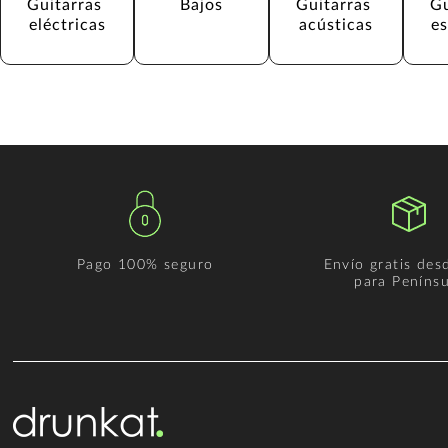
Guitarras 
Bajos
Guitarras 
Gu
eléctricas
acústicas
e
Pago 100% seguro
Envío gratis des
para Penínsu