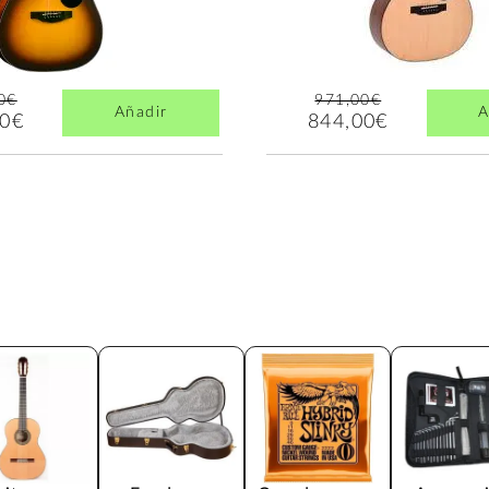
0€
971,00€
Añadir
A
00€
844,00€