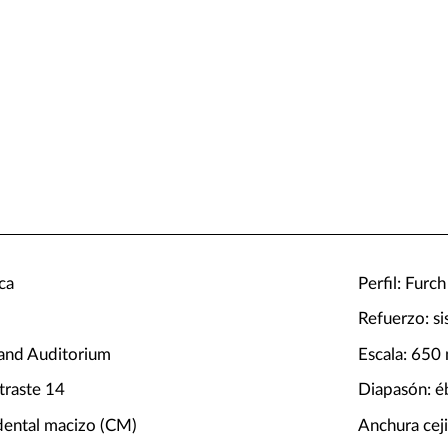
ca
Perfil: Furc
Refuerzo: s
and Auditorium
Escala: 65
traste 14
Diapasón: é
idental macizo (CM)
Anchura cej