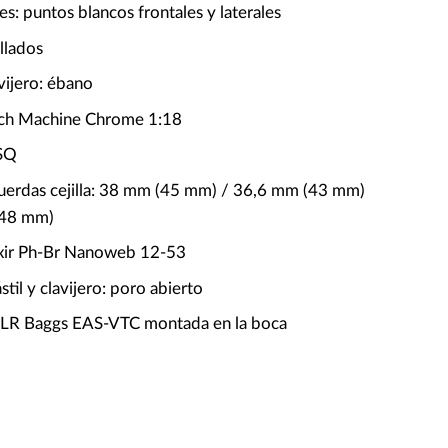
es: puntos blancos frontales y laterales
illados
vijero: ébano
urch Machine Chrome 1:18
USQ
uerdas cejilla: 38 mm (45 mm) / 36,6 mm (43 mm)
(48 mm)
ixir Ph-Br Nanoweb 12-53
il y clavijero: poro abierto
: LR Baggs EAS-VTC montada en la boca