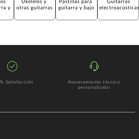
os 
Ukeleles y 
Pastillas para 
Guitarras 
rra y 
otras guitarras
guitarra y bajo
electroacústica
% Satisfacción
Asesoramiento técnico
personalizado