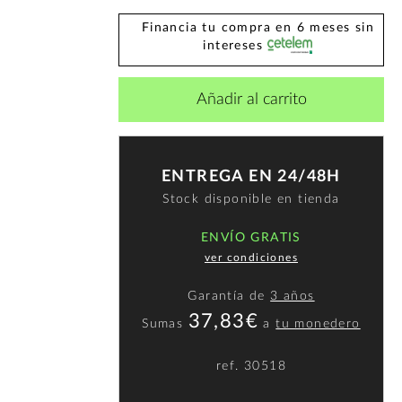
Financia tu compra en 6 meses sin
intereses
Añadir al carrito
ENTREGA EN 24/48H
Stock disponible en tienda
ENVÍO GRATIS
ver condiciones
Garantía de
3 años
37,83€
Sumas
a
tu monedero
ref.
30518