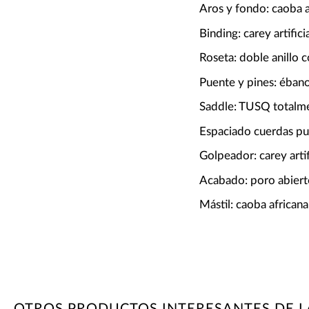
Aros y fondo: caoba 
Binding: carey artifici
Roseta: doble anillo 
Puente y pines: éban
Saddle: TUSQ total
Espaciado cuerdas p
Golpeador: carey arti
Acabado: poro abierto
Mástil: caoba africana
OTROS PRODUCTOS INTERESANTES DE L