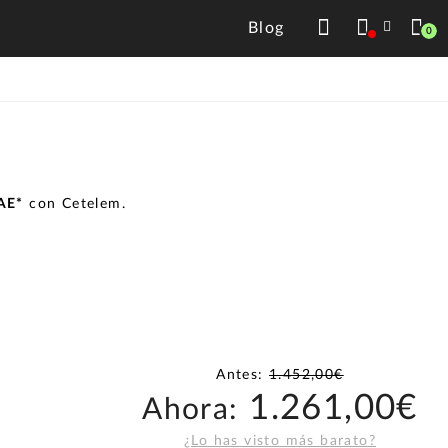
Blog
0
TAE*
con Cetelem.
Antes:
1.452,00€
1.261,00€
Ahora:
¿Lo has visto más barato?