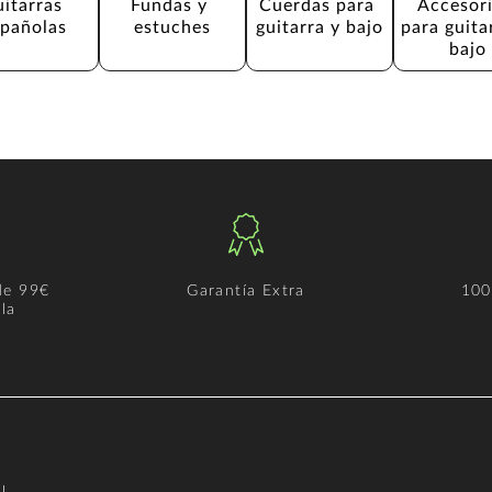
itarras 
Fundas y 
Cuerdas para 
Accesori
spañolas
estuches
guitarra y bajo
para guita
bajo
de 99€
Garantía Extra
100
la