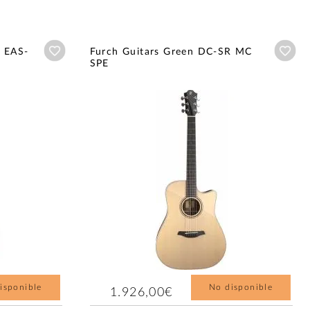
Añadir a wishlist
Aña
 EAS-
Furch Guitars Green DC-SR MC
SPE
isponible
No disponible
1.926,00€