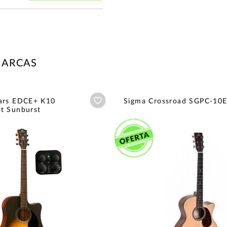
MARCAS
Añadir a wishlist
ars EDCE+ K10
Sigma Crossroad SGPC-10
t Sunburst