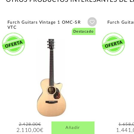
Añadir a wishlist
Furch Guitars Vintage 1 OMC-SR
Furch Guit
VTC
Destacado
2.428,00€
1.658,
Añadir
2.110,00€
1.441