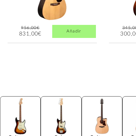
956,00€
345,0
Añadir
831,00€
300,