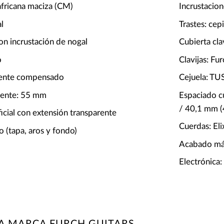
africana maciza (CM)
Incrustacion
al
Trastes: cep
con incrustación de nogal
Cubierta cla
o
Clavijas: F
mente compensado
Cejuela: T
uente: 55 mm
Espaciado c
/ 40,1 mm 
ficial con extensión transparente
Cuerdas: El
 (tapa, aros y fondo)
Acabado mást
Electrónica
A MARCA FURCH GUITARS