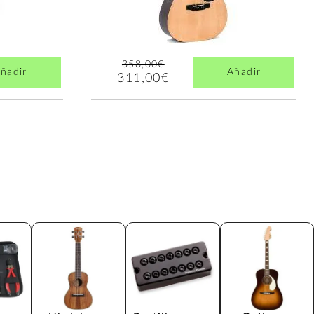
358,00€
ñadir
Añadir
311,00€