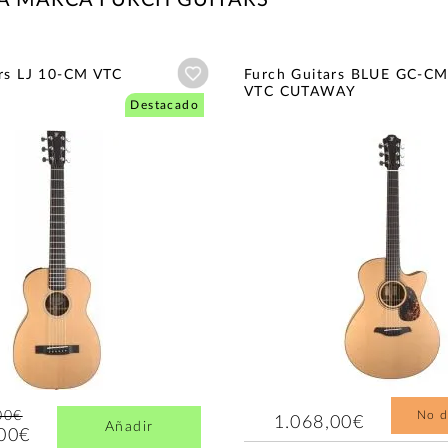
Añadir a wishlist
ars LJ 10-CM VTC
Furch Guitars BLUE GC-CM
VTC CUTAWAY
Destacado
00€
No d
1.068,00€
Añadir
,00€