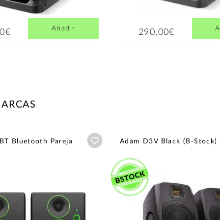
Añadir
A
00€
290,00€
MARCAS
Añadir a wishlist
BT Bluetooth Pareja
Adam D3V Black (B-Stock)