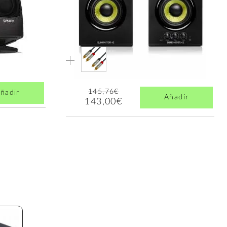
145,76€
ñadir
Añadir
143,00€