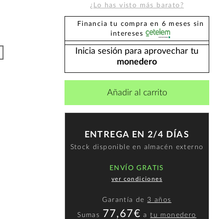
¿Lo has visto más barato?
Financia tu compra en 6 meses sin
intereses
Inicia sesión para aprovechar tu
monedero
Añadir al carrito
ENTREGA EN 2/4 DÍAS
Stock disponible en almacén externo
ENVÍO GRATIS
ver condiciones
Garantía de
3 años
77,67€
Sumas
a
tu monedero