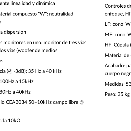
ente linealidad y dinámica
Controles d
erial compuesto "W": neutralidad
enfoque, HP
n
LF: cono 'W
la dispersión
MF: cono 'W
 monitores en uno: monitor de tres vías
HF: Cúpula i
dos vías (woofer de medios
Material de
as
Acabado: pan
cia (@ -3dB): 35 Hz a 40 kHz
cuerpo neg
 100Hz a 15kHz
Medidas: 5
 80Hz a 40kHz
Peso: 25 kg
dio CEA2034 50–10kHz campo libre @
eada 10kΩ