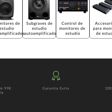
itores de 
Subgraves de 
Control de 
Accesori
estudio 
estudio 
monitores de 
para moni
amplificados
autoamplificado
estudio
de estu
de 99€
Garantía Extra
100
la