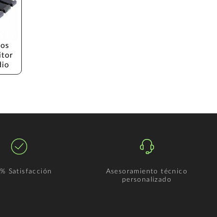
os 
tor 
dio
% Satisfacción
Asesoramiento técnico
personalizado