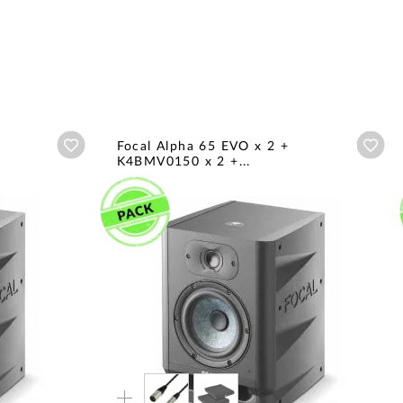
Añadir a wishlist
Aña
Focal Alpha 65 EVO x 2 +
K4BMV0150 x 2 +...