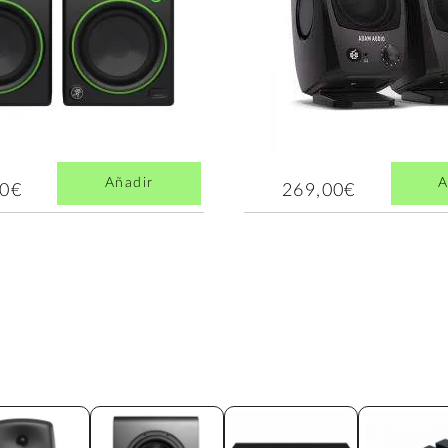
Añadir
A
00€
269,00€