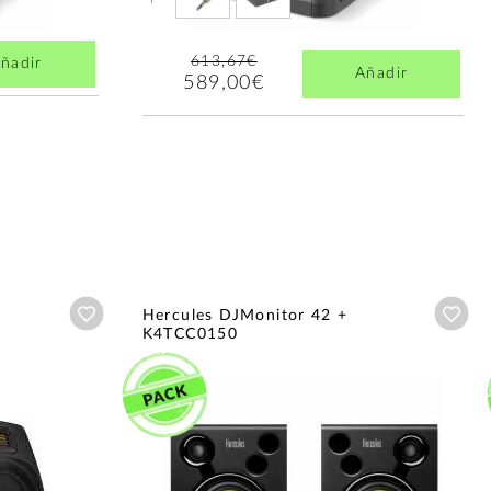
613,67€
ñadir
Añadir
589,00€
Añadir a wishlist
Aña
Hercules DJMonitor 42 +
K4TCC0150