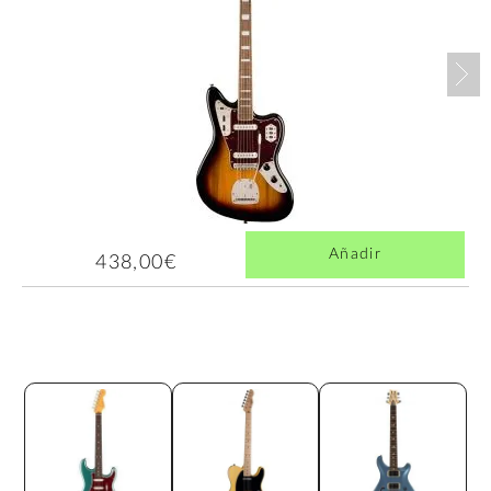
Nex
Añadir
438,00€