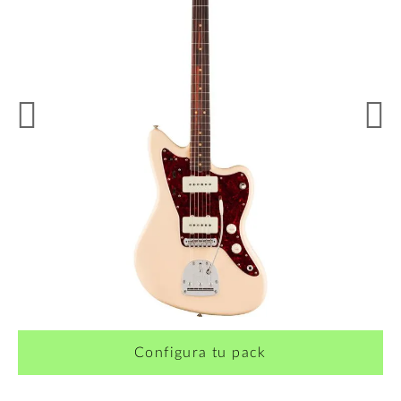
¿Quieres crearte tu propio pack?
Configura tu pack