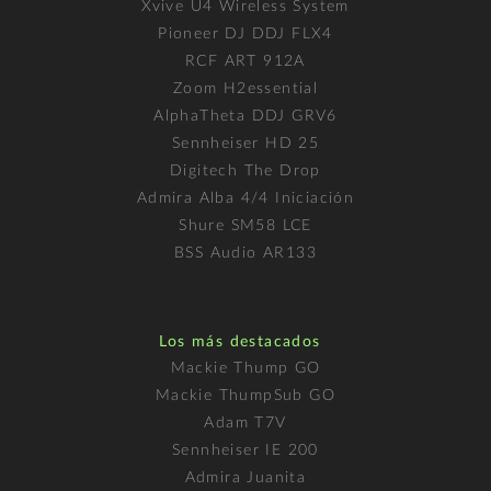
Xvive U4 Wireless System
Pioneer DJ DDJ FLX4
RCF ART 912A
Zoom H2essential
AlphaTheta DDJ GRV6
Sennheiser HD 25
Digitech The Drop
Admira Alba 4/4 Iniciación
Shure SM58 LCE
BSS Audio AR133
Los más destacados
Mackie Thump GO
Mackie ThumpSub GO
Adam T7V
Sennheiser IE 200
Admira Juanita