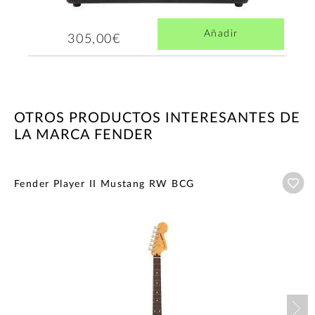
Añadir
305,00€
OTROS PRODUCTOS INTERESANTES DE
LA MARCA FENDER
Añ
Fender Player II Mustang RW BCG
Nex