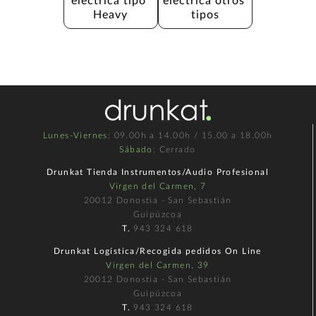
eléctrica tipo 
electrica otros 
Heavy
tipos
Lunes-Viernes
: 09.00h a 14.00h / 15.00 a 18.00h
Sábado
: Cerrado
Drunkat Tienda Instrumentos/Audio Profesional
Virgen del Carmen, 7
20012 Donostia - San Sebastián
Guipúzcoa
T.
943 324 618
Drunkat Logística/Recogida pedidos On Line
Virgen del Carmen, 39
20012 Donostia - San Sebastián
Guipúzcoa
T.
943 324 618