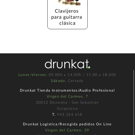
Clavijeros 
para guitarra 
clásica
Lunes-Viernes
: 09.00h a 14.00h / 15.00 a 18.00h
Sábado
: Cerrado
Drunkat Tienda Instrumentos/Audio Profesional
Virgen del Carmen, 7
20012 Donostia - San Sebastián
Guipúzcoa
T.
943 324 618
Drunkat Logística/Recogida pedidos On Line
Virgen del Carmen, 39