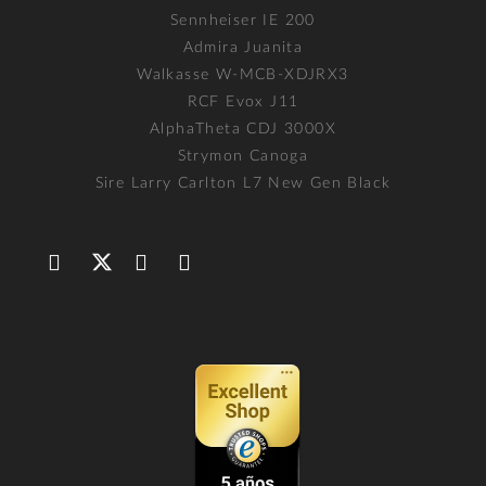
Sennheiser IE 200
Admira Juanita
Walkasse W-MCB-XDJRX3
RCF Evox J11
AlphaTheta CDJ 3000X
Strymon Canoga
Sire Larry Carlton L7 New Gen Black