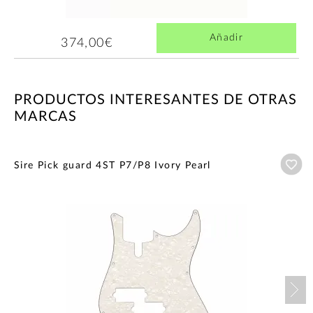
Añadir
374,00€
PRODUCTOS INTERESANTES DE OTRAS
MARCAS
Añ
Sire Pick guard 4ST P7/P8 Ivory Pearl
Nex