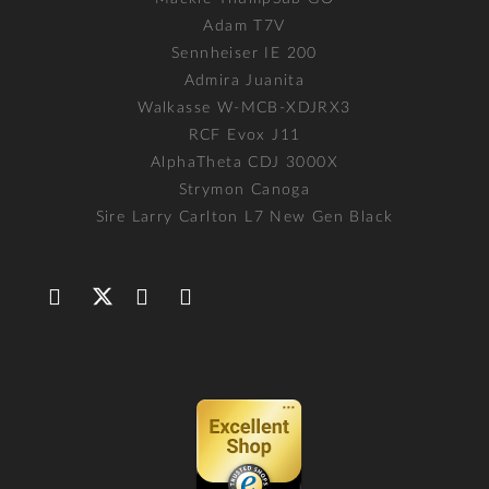
Adam T7V
Sennheiser IE 200
Admira Juanita
Walkasse W-MCB-XDJRX3
RCF Evox J11
AlphaTheta CDJ 3000X
Strymon Canoga
Sire Larry Carlton L7 New Gen Black