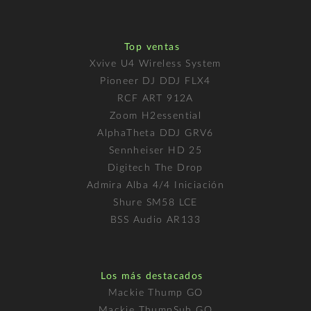
Top ventas
Xvive U4 Wireless System
Pioneer DJ DDJ FLX4
RCF ART 912A
Zoom H2essential
AlphaTheta DDJ GRV6
Sennheiser HD 25
Digitech The Drop
Admira Alba 4/4 Iniciación
Shure SM58 LCE
BSS Audio AR133
Los más destacados
Mackie Thump GO
Mackie ThumpSub GO