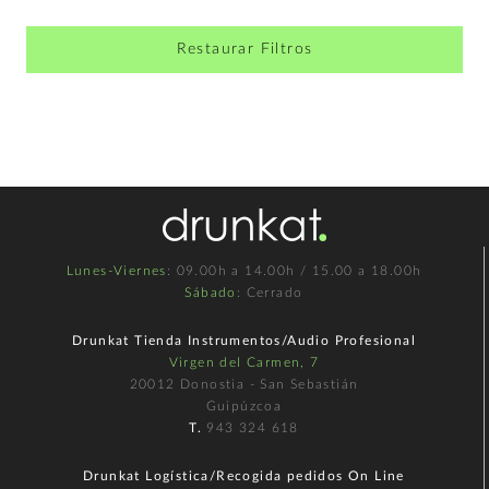
Restaurar Filtros
Lunes-Viernes
: 09.00h a 14.00h / 15.00 a 18.00h
Sábado
: Cerrado
Drunkat Tienda Instrumentos/Audio Profesional
Virgen del Carmen, 7
20012 Donostia - San Sebastián
Guipúzcoa
T.
943 324 618
Drunkat Logística/Recogida pedidos On Line