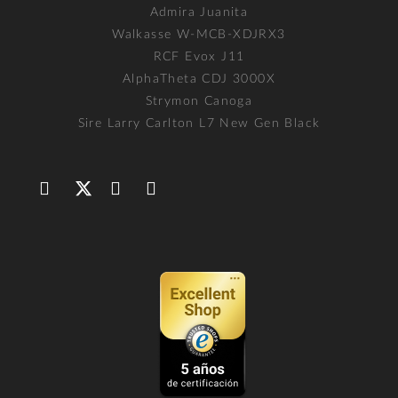
Admira Juanita
Walkasse W-MCB-XDJRX3
RCF Evox J11
AlphaTheta CDJ 3000X
Strymon Canoga
Sire Larry Carlton L7 New Gen Black