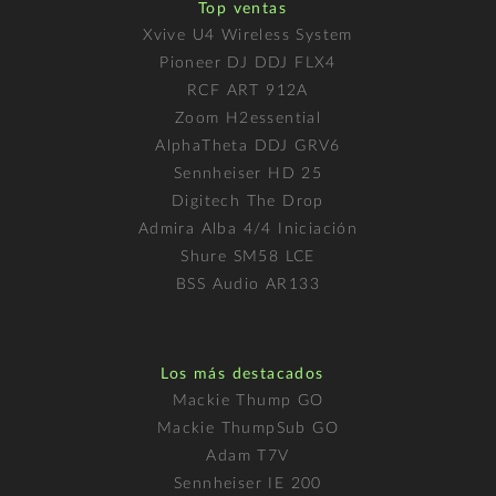
Top ventas
Xvive U4 Wireless System
Pioneer DJ DDJ FLX4
RCF ART 912A
Zoom H2essential
AlphaTheta DDJ GRV6
Sennheiser HD 25
Digitech The Drop
Admira Alba 4/4 Iniciación
Shure SM58 LCE
BSS Audio AR133
Los más destacados
Mackie Thump GO
Mackie ThumpSub GO
Adam T7V
Sennheiser IE 200