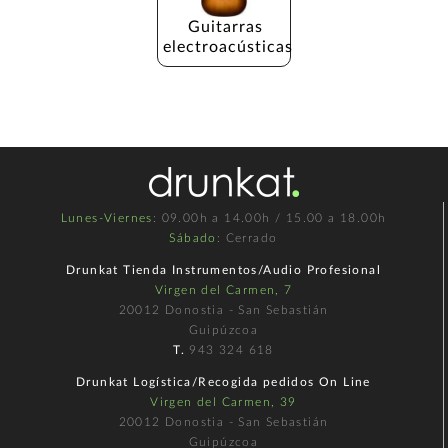
Guitarras 
electroacústicas
Lunes-Viernes
: 09.00h a 14.00h / 15.00 a 18.00h
Sábado
: Cerrado
Drunkat Tienda Instrumentos/Audio Profesional
Virgen del Carmen, 7
20012 Donostia - San Sebastián
Guipúzcoa
T.
943 324 618
Drunkat Logística/Recogida pedidos On Line
Virgen del Carmen, 39
20012 Donostia - San Sebastián
Guipúzcoa