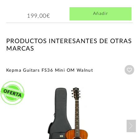
Añadir
199,00€
PRODUCTOS INTERESANTES DE OTRAS
MARCAS
Añ
Kepma Guitars FS36 Mini OM Walnut
Nex