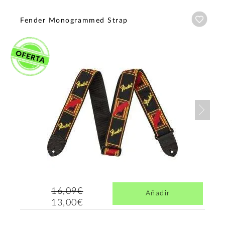
Añadi
Fender Monogrammed Strap
Nex
16,09€
Añadir
13,00€