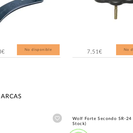
No disponible
No d
3€
7,51€
MARCAS
Añadir a wishlist
Wolf Forte Secondo SR-24 
Stock)