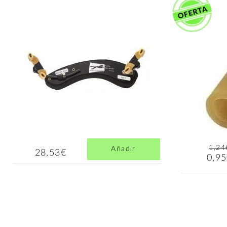
1,24
Añadir
28,53€
0,9