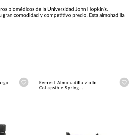
eros biomédicos de la Universidad John Hopkin's.
su gran comodidad y competitivo precio. Esta almohadilla
Añadir a wishlist
Aña
argo
Everest Almohadilla violín
Collapsible Spring...