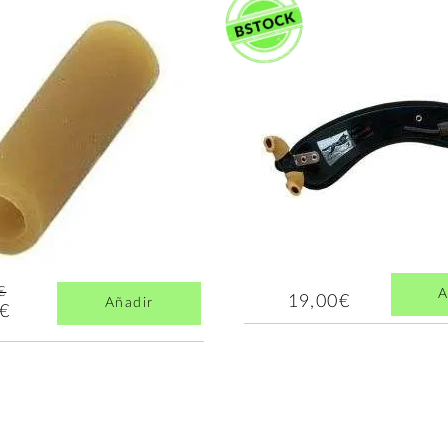
€
A
19,00€
Añadir
5€