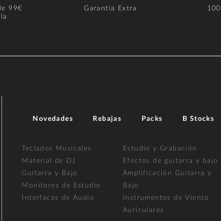
de 99€
Garantía Extra
100
la
Novedades
Rebajas
Packs
B Stocks
Teclados Musicales
Estudio y Grabación
Material de DJ
Efectos de guitarra y bajo
Guitarra y Bajo
Amplificación Guitarra y
Monitores de Estudio
Bajo
Interfaces de Audio
Instrumentos de Viento
Auriculares