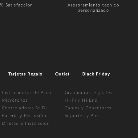
% Satisfacción
Asesoramiento técnico
personalizado
Tarjetas Regalo
Outlet
Black Friday
Instrumentos de Arco
Grabadoras Digitales
Micrófonos
Hi-Fi y Hi-End
Controladores MIDI
Cables y Conectores
Batería y Percusión
Soportes y Pies
Directo e Instalación