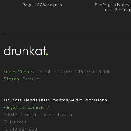
Pago 100% seguro
Envío gratis des
para Penínsu
Lunes-Viernes
: 09.00h a 14.00h / 15.00 a 18.00h
Sábado
: Cerrado
Drunkat Tienda Instrumentos/Audio Profesional
Virgen del Carmen, 7
20012 Donostia - San Sebastián
Guipúzcoa
T.
943 324 618