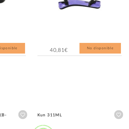
isponible
No disponible
40,81€
Añadir a wishlist
Aña
(B-
Kun 311ML