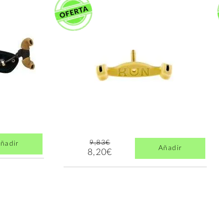
9,83€
ñadir
Añadir
8,20€