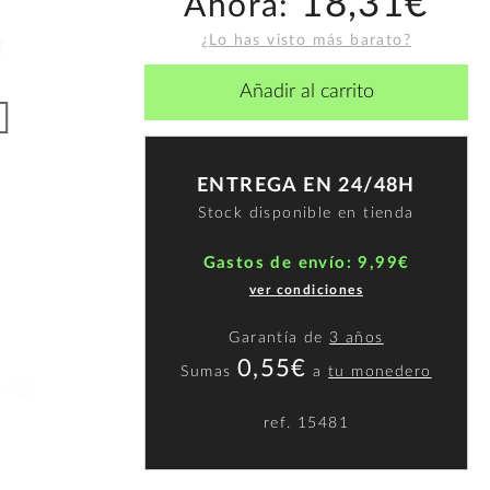
18,31€
Ahora:
¿Lo has visto más barato?
Añadir al carrito
ENTREGA EN 24/48H
Stock disponible en tienda
Gastos de envío: 9,99€
ver condiciones
Garantía de
3 años
0,55€
Sumas
a
tu monedero
ref.
15481