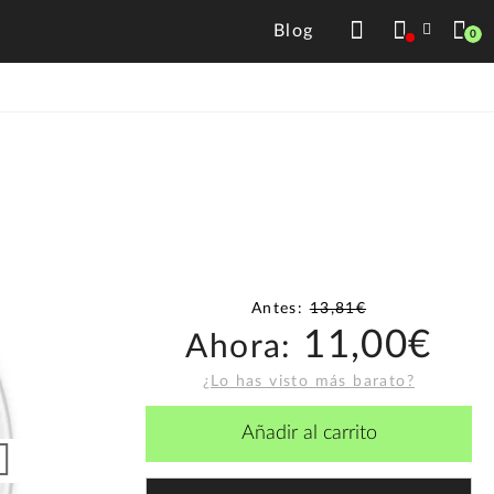
Blog
0
Antes:
13,81€
11,00€
Ahora:
¿Lo has visto más barato?
Añadir al carrito