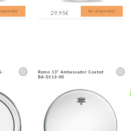
isponible
No disponible
29,95€
Añadir a wishlist
Aña
S-
Remo 13" Ambassador Coated
BA-0113-00