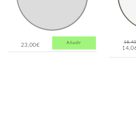
18,4
Añadir
23,00€
14,0