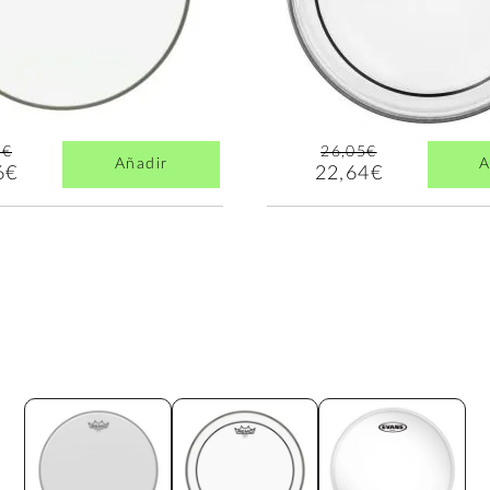
0€
26,05€
Añadir
A
6€
22,64€