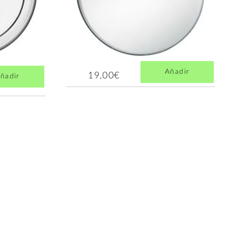
Añadir
19,00€
ñadir