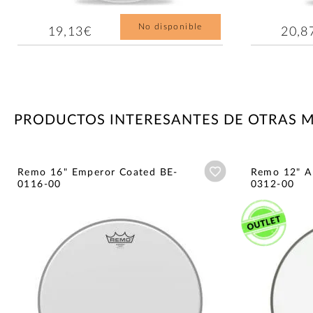
No disponible
19,13€
20,8
PRODUCTOS INTERESANTES DE OTRAS 
Añadir a wishlist
Remo 16" Emperor Coated BE-
Remo 12" A
0116-00
0312-00