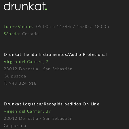
Lunes-Viernes
: 09.00h a 14.00h / 15.00 a 18.00h
Sábado
: Cerrado
Drunkat Tienda Instrumentos/Audio Profesional
Virgen del Carmen, 7
20012 Donostia - San Sebastián
Guipúzcoa
T.
943 324 618
Drunkat Logística/Recogida pedidos On Line
Virgen del Carmen, 39
20012 Donostia - San Sebastián
Guipúzcoa