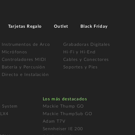
Tarjetas Regalo
Outlet
Black Friday
Instrumentos de Arco
Grabadoras Digitales
Micrófonos
Hi-Fi y Hi-End
Controladores MIDI
Cables y Conectores
Batería y Percusión
Soportes y Pies
Directo e Instalación
Los más destacados
s System
Mackie Thump GO
FLX4
Mackie ThumpSub GO
Adam T7V
l
Sennheiser IE 200