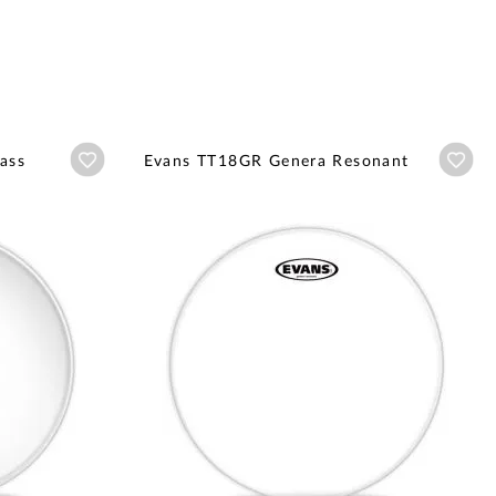
Añadir a wishlist
Aña
ass
Evans TT18GR Genera Resonant