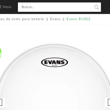
Menú
hes de toms para batería
Evans
Evans B10G2