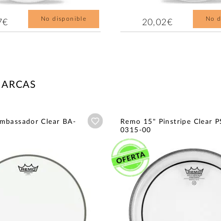
No disponible
No d
7€
20,02€
MARCAS
Añadir a wishlist
mbassador Clear BA-
Remo 15" Pinstripe Clear P
0315-00