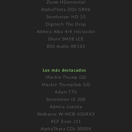
Zoom H2essential
AlphaTheta DDJ GRV6
Sennheiser HD 25
Digitech The Drop
Admira Alba 4/4 Iniciación
Shure SM58 LCE
BSS Audio AR133
Los más destacados
Mackie Thump GO
Mackie ThumpSub GO
Adam T7V
Sennheiser IE 200
Admira Juanita
Walkasse W-MCB-XDJRX3
RCF Evox J11
AlphaTheta CDJ 3000X