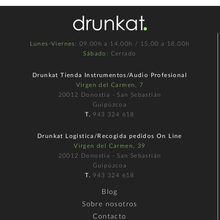
Lunes-Viernes
: 09.00h a 14.00h / 15.00 a 18.00h
Sábado
: Cerrado
Drunkat Tienda Instrumentos/Audio Profesional
Virgen del Carmen, 7
20012 Donostia - San Sebastián
Guipúzcoa
T.
943 324 618
Drunkat Logística/Recogida pedidos On Line
Virgen del Carmen, 39
20012 Donostia - San Sebastián
Guipúzcoa
T.
943 324 618
Blog
Sobre nosotros
Contacto