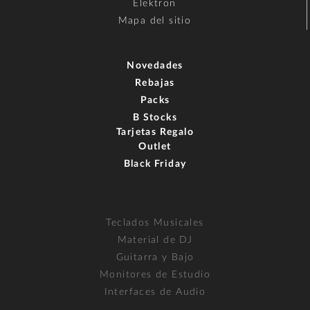
Elektron
Mapa del sitio
Novedades
Rebajas
Packs
B Stocks
Tarjetas Regalo
Outlet
Black Friday
Teclados Musicales
Material de DJ
Guitarra y Bajo
Monitores de Estudio
Interfaces de Audio