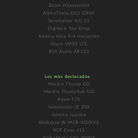
Zoom H2essential
AlphaTheta DDJ GRV6
Sennheiser HD 25
Digitech The Drop
Admira Alba 4/4 Iniciación
Shure SM58 LCE
BSS Audio AR133
Los más destacados
Mackie Thump GO
Mackie ThumpSub GO
Adam T7V
Sennheiser IE 200
Admira Juanita
Walkasse W-MCB-XDJRX3
RCF Evox J11
AlphaTheta CDJ 3000X