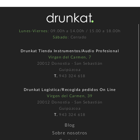
Lunes-Viernes
: 09.00h a 14.00h / 15.00 a 18.00h
Sábado
: Cerrado
Drunkat Tienda Instrumentos/Audio Profesional
Virgen del Carmen, 7
20012 Donostia - San Sebastián
Guipúzcoa
T.
943 324 618
Drunkat Logística/Recogida pedidos On Line
Virgen del Carmen, 39
20012 Donostia - San Sebastián
Guipúzcoa
T.
943 324 618
Blog
Sobre nosotros