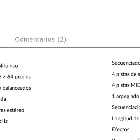
Comentarios (
2
)
Secuenciado
olifónico
4 pistas de 
 × 64 píxeles
4 pistas MI
da balanceados
1 arpegiador
ada
Secuenciaci
res estéreo
Longitud de 
 kHz
Efectos: