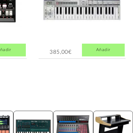
ñadir
Añadir
385,00€