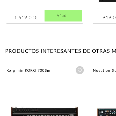
Añadir
1.619,00€
919,
PRODUCTOS INTERESANTES DE OTRAS 
Añadir a wishlist
Korg miniKORG 700Sm
Novation S