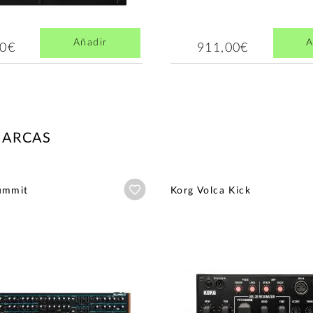
Añadir
A
00€
911,00€
MARCAS
Añadir a wishlist
ummit
Korg Volca Kick