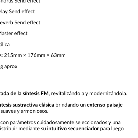
horus Send effect
elay Send effect
everb Send effect
aster effect
álica
es: 215mm × 176mm × 63mm
kg aprox
ada de la síntesis FM
, revitalizándola y modernizándola.
ntesis sustractiva clásica
brindando un
extenso paisaje
 suaves y armoniosos.
con parámetros cuidadosamente seleccionados y una
istribuir mediante su
intuitivo secuenciador
para luego