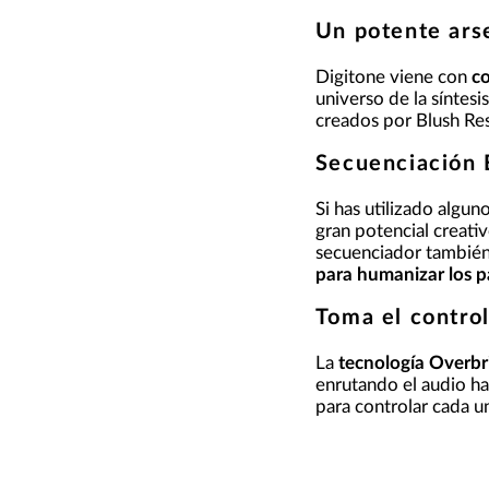
Un potente arse
Digitone viene con
co
universo de la síntes
creados por Blush Res
Secuenciación 
Si has utilizado algun
gran potencial creati
secuenciador también 
para humanizar los p
Toma el contro
La
tecnología Overbr
enrutando el audio ha
para controlar cada un