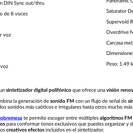
Panoramic C
n DIN Sync out/thru
Saturator D
co de 8 voces
Supervoid R
Overdrive M
r voz
Carcasa met
Dimension
Peso: 1.49 
 voz
 un
sintetizador digital polifónico
que ofrece una
visión renov
mbina la generación de
sonido FM
con un flujo de señal de
sí
os sonidos más caóticos e irregulares hasta otros mucho más
 sobremesa
te permite escoger entre múltiples
algoritmos FM
ros
para conformar tonos exclusivos que puedes organizar y d
los
creativos efectos
incluidos en el sintetizador.