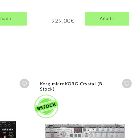
ñadir
Añadir
929,00€
Añadir a wishlist
Aña
Korg microKORG Crystal (B-
Stock)