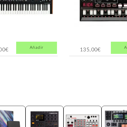
Añadir
A
,00€
135,00€