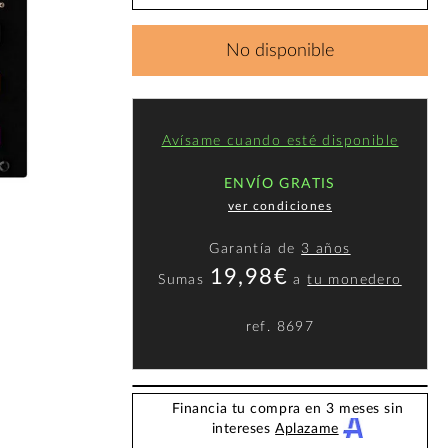
No disponible
Avísame cuando esté disponible
ENVÍO GRATIS
ver condiciones
Garantía de
3 años
19,98€
Sumas
a
tu monedero
ref.
8697
Financia tu compra en 3 meses sin
intereses
Aplazame