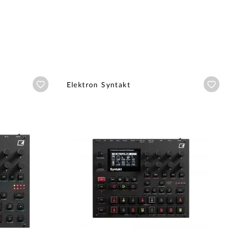
Añadir a wishlist
Aña
Elektron Syntakt