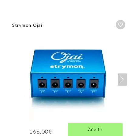
Añadi
Strymon Ojai
Nex
Añadir
166,00€