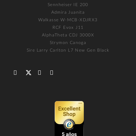
Sennheiser IE 200
Admira Juanita
Walkasse W-MCB-XDJRX3
RCF Evox J11
AlphaTheta CDJ 3000X
Strymon Canoga
Sire Larry Carlton L7 New Gen Black