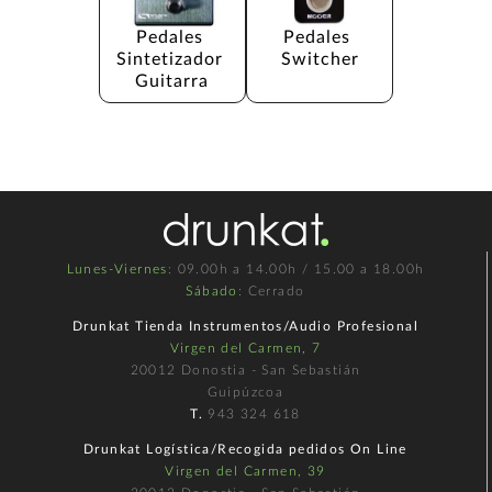
Pedales 
Pedales 
Sintetizador 
Switcher
Guitarra
Lunes-Viernes
: 09.00h a 14.00h / 15.00 a 18.00h
Sábado
: Cerrado
Drunkat Tienda Instrumentos/Audio Profesional
Virgen del Carmen, 7
20012 Donostia - San Sebastián
Guipúzcoa
T.
943 324 618
Drunkat Logística/Recogida pedidos On Line
Virgen del Carmen, 39