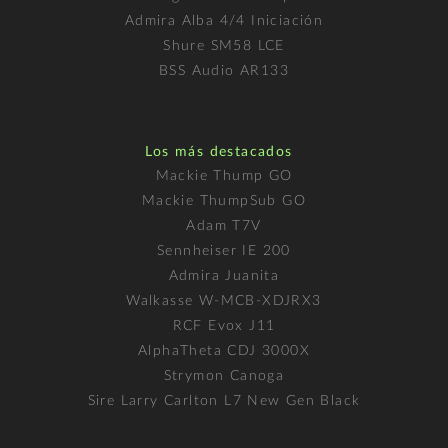
Admira Alba 4/4 Iniciación
Shure SM58 LCE
BSS Audio AR133
Los más destacados
Mackie Thump GO
Mackie ThumpSub GO
Adam T7V
Sennheiser IE 200
Admira Juanita
Walkasse W-MCB-XDJRX3
RCF Evox J11
AlphaTheta CDJ 3000X
Strymon Canoga
Sire Larry Carlton L7 New Gen Black