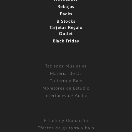
Rebajas
Packs
B Stocks
Tarjetas Regalo
Outlet
Black Friday
Teclados Musicales
Material de DJ
Guitarra y Bajo
Monitores de Estudio
Interfaces de Audio
Estudio y Grabación
Efectos de guitarra y bajo