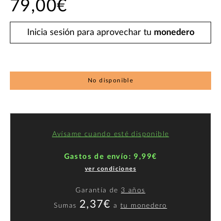
79,00€
Inicia sesión para aprovechar tu
monedero
No disponible
Avísame cuando esté disponible
Gastos de envío: 9,99€
ver condiciones
Garantía de
3 años
2,37€
Sumas
a
tu monedero