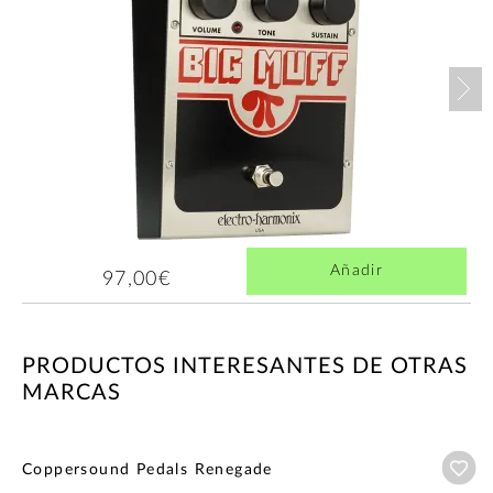
Nex
Añadir
97,00€
PRODUCTOS INTERESANTES DE OTRAS
MARCAS
Añ
Coppersound Pedals Renegade