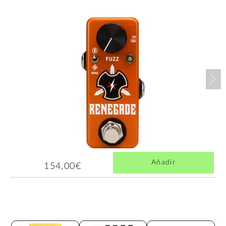
Nex
Añadir
154,00€