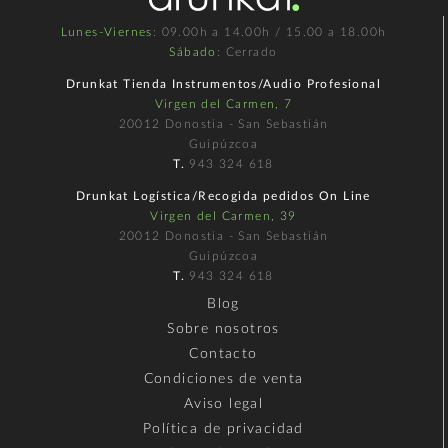
Lunes-Viernes
: 09.00h a 14.00h / 15.00 a 18.00h
Sábado
: Cerrado
Drunkat Tienda Instrumentos/Audio Profesional
Virgen del Carmen, 7
20012 Donostia - San Sebastián
Guipúzcoa
T.
943 324 618
Drunkat Logística/Recogida pedidos On Line
Virgen del Carmen, 39
20012 Donostia - San Sebastián
Guipúzcoa
T.
943 324 618
Blog
Sobre nosotros
Contacto
Condiciones de venta
Aviso legal
Política de privacidad