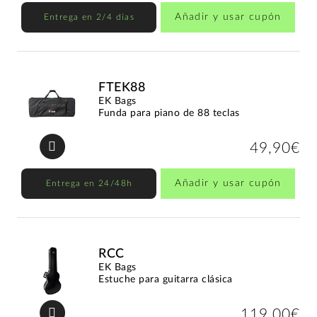
Añadir y usar cupón
Entrega en 2/4 días
FTEK88
EK Bags
Funda para piano de 88 teclas
49,90€
Añadir y usar cupón
Entrega en 24/48h
RCC
EK Bags
Estuche para guitarra clásica
119,00€