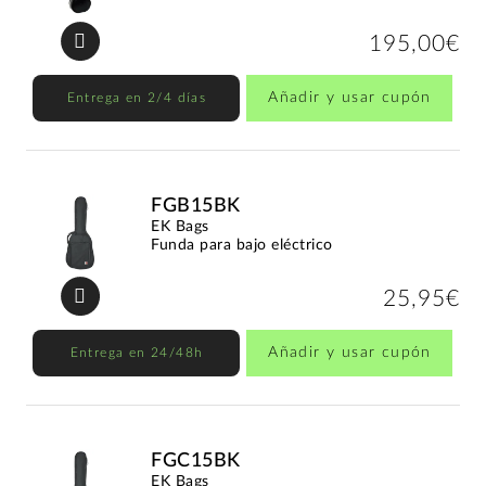
195,00€
Añadir y usar cupón
Entrega en 2/4 días
FGB15BK
EK Bags
Funda para bajo eléctrico
25,95€
Añadir y usar cupón
Entrega en 24/48h
FGC15BK
EK Bags