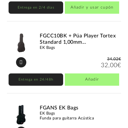
Añadir y usar cupón
Entrega en 2/4 días
FGCC10BK + Púa Player Tortex
Standard 1,00mm...
EK Bags
34,02€
32,00€
Añadir
Entrega en 24/48h
FGANS EK Bags
EK Bags
Funda para guitarra Acústica