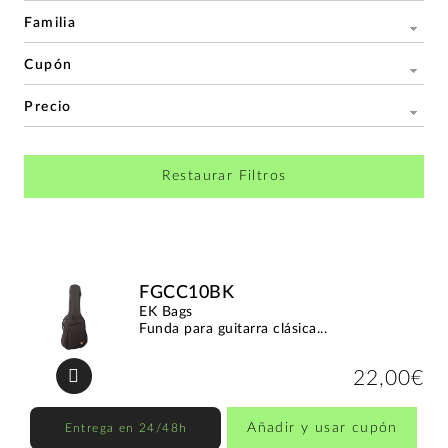
Familia
Cupón
Precio
Restaurar Filtros
FGCC10BK
EK Bags
Funda para guitarra clásica...
22,00€
Añadir y usar cupón
Entrega en 24/48h