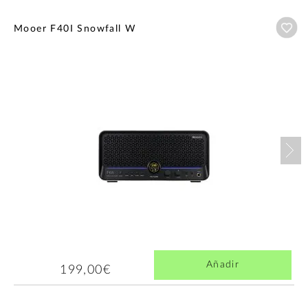
Añ
Mooer F40I Snowfall W
Nex
Añadir
199,00€