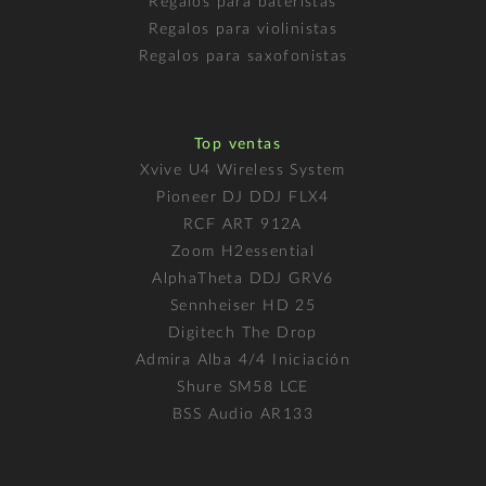
Regalos para bateristas
Regalos para violinistas
Regalos para saxofonistas
Top ventas
Xvive U4 Wireless System
Pioneer DJ DDJ FLX4
RCF ART 912A
Zoom H2essential
AlphaTheta DDJ GRV6
Sennheiser HD 25
Digitech The Drop
Admira Alba 4/4 Iniciación
Shure SM58 LCE
BSS Audio AR133