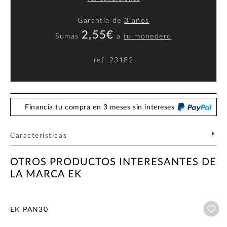
Garantía de
3 años
2,55€
Sumas
a
tu monedero
ref.
23182
Financia tu compra en 3 meses sin intereses
Características
OTROS PRODUCTOS INTERESANTES DE
LA MARCA EK
Añ
EK PAN30