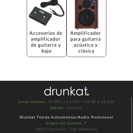
Accesorios de 
Amplificador 
amplificador 
para guitarra 
de guitarra y 
acústica y 
bajo
clásica
Lunes-Viernes
: 09.00h a 14.00h / 15.00 a 18.00h
Sábado
: Cerrado
Drunkat Tienda Instrumentos/Audio Profesional
Virgen del Carmen, 7
20012 Donostia - San Sebastián