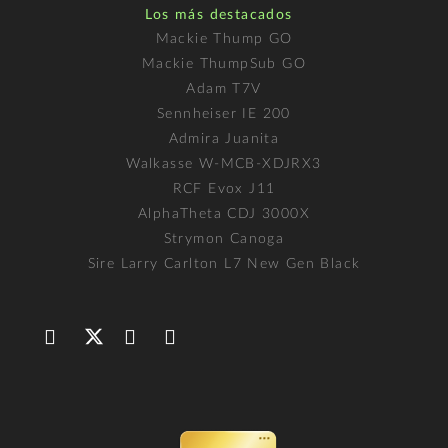
Los más destacados
Mackie Thump GO
Mackie ThumpSub GO
Adam T7V
Sennheiser IE 200
Admira Juanita
Walkasse W-MCB-XDJRX3
RCF Evox J11
AlphaTheta CDJ 3000X
Strymon Canoga
Sire Larry Carlton L7 New Gen Black