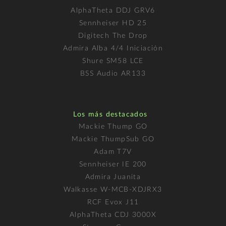
AlphaTheta DDJ GRV6
Sennheiser HD 25
Digitech The Drop
Admira Alba 4/4 Iniciación
Shure SM58 LCE
BSS Audio AR133
Los más destacados
Mackie Thump GO
Mackie ThumpSub GO
Adam T7V
Sennheiser IE 200
Admira Juanita
Walkasse W-MCB-XDJRX3
RCF Evox J11
AlphaTheta CDJ 3000X