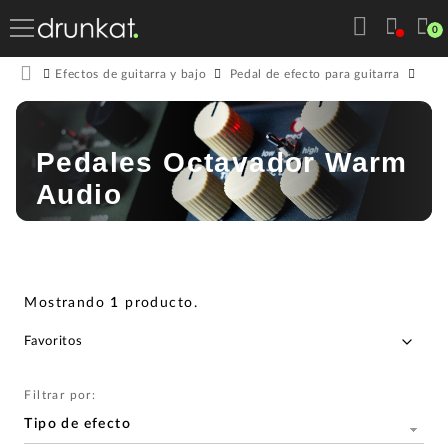
0
Efectos de guitarra y bajo
Pedal de efecto para guitarra
Ped
Pedales Octavador Warm
Audio
Mostrando
1
producto
.
Filtrar por:
Tipo de efecto