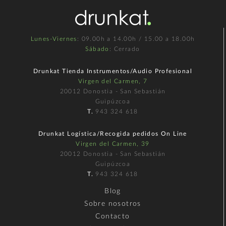
Lunes-Viernes
: 09.00h a 14.00h / 15.00 a 18.00h
Sábado
: Cerrado
Drunkat Tienda Instrumentos/Audio Profesional
Virgen del Carmen, 7
20012 Donostia - San Sebastián
Guipúzcoa
T.
943 324 618
Drunkat Logística/Recogida pedidos On Line
Virgen del Carmen, 39
20012 Donostia - San Sebastián
Guipúzcoa
T.
943 324 618
Blog
Sobre nosotros
Contacto