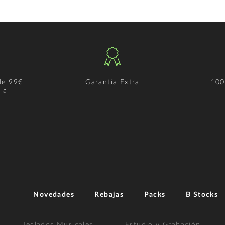
de 99€
Garantía Extra
100
la
Novedades
Rebajas
Packs
B Stocks
Teclados Musicales
Estudio y Grabación