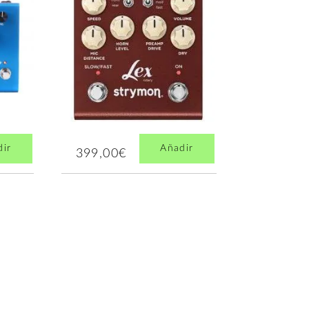
dir
Añadir
399,00€