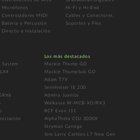
Micrófonos
Hi-Fi y Hi-End
Controladores MIDI
Cables y Conectores
Batería y Percusión
Soportes y Pies
Directo e Instalación
Los más destacados
s System
Mackie Thump GO
FLX4
Mackie ThumpSub GO
Adam T7V
l
Sennheiser IE 200
 GRV6
Admira Juanita
5
Walkasse W-MCB-XDJRX3
p
RCF Evox J11
niciación
AlphaTheta CDJ 3000X
Strymon Canoga
Sire Larry Carlton L7 New Gen