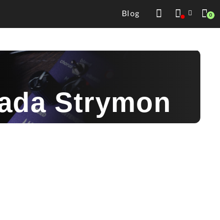
Blog
0
zada Strymon