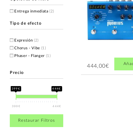
Entrega inmediata
(2)
Tipo de efecto
Expresión
(2)
Chorus - Vibe
(1)
Phaser - Flanger
(1)
Aña
444,00€
Precio
399€
444€
399€
444€
Restaurar Filtros