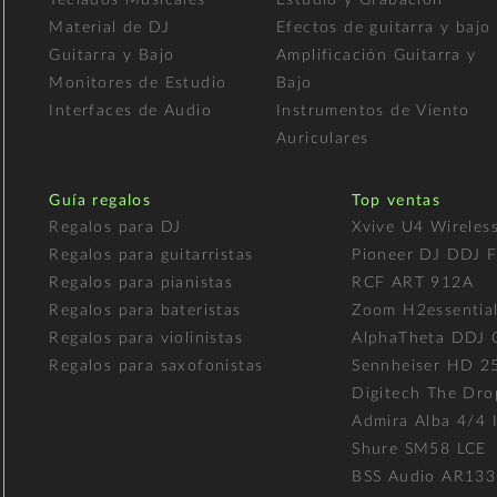
Material de DJ
Efectos de guitarra y bajo
Guitarra y Bajo
Amplificación Guitarra y
Monitores de Estudio
Bajo
Interfaces de Audio
Instrumentos de Viento
Auriculares
Guía regalos
Top ventas
Regalos para DJ
Xvive U4 Wireles
Regalos para guitarristas
Pioneer DJ DDJ 
Regalos para pianistas
RCF ART 912A
Regalos para bateristas
Zoom H2essentia
Regalos para violinistas
AlphaTheta DDJ
Regalos para saxofonistas
Sennheiser HD 2
Digitech The Dro
Admira Alba 4/4 I
Shure SM58 LCE
BSS Audio AR133