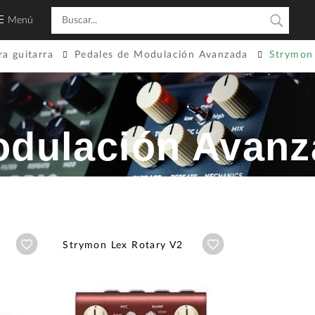
Menú
ra guitarra
Pedales de Modulación Avanzada
Strymon
odulación Avan
Añadir a wishlist
Añadir a wishlist
Strymon Lex Rotary V2