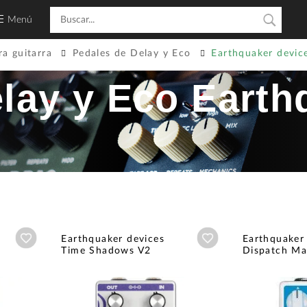
Menú
ra guitarra
Pedales de Delay y Eco
Earthquaker devic
lay y Eco Earth
Añadir a wishlist
Añadir a wishlist
Earthquaker devices
Earthquaker
Time Shadows V2
Dispatch Ma