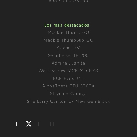
BSS Audio AR133
Los más destacados
Mackie Thump GO
Mackie ThumpSub GO
Adam T7V
Sennheiser IE 200
Admira Juanita
Walkasse W-MCB-XDJRX3
RCF Evox J11
AlphaTheta CDJ 3000X
Strymon Canoga
Sire Larry Carlton L7 New Gen Black