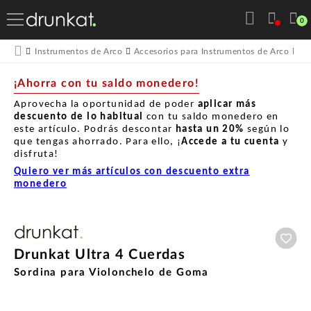
0
Instrumentos de Arco
Accesorios para Instrumentos de Arco
So
¡Ahorra con tu saldo monedero!
Aprovecha la oportunidad de poder
aplicar más
descuento de lo habitual
con tu saldo monedero en
este artículo. Podrás descontar
hasta un
20%
según lo
que tengas ahorrado. Para ello, ¡
Accede a tu cuenta
y
disfruta!
Quiero ver más artículos con descuento extra
monedero
Aña
Drunkat Ultra 4 Cuerdas
Sordina para Violonchelo de Goma