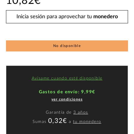
10,82€
Inicia sesión para aprovechar tu
monedero
No disponible
Avísame cuando esté disponible
Gastos de envío: 9,99€
ver condiciones
Garantía de
3 años
0,32€
Sumas
a
tu monedero