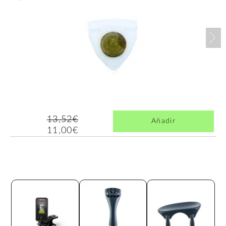
Nex
13,52€
Añadir
11,00€