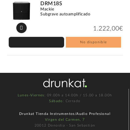
DRM18S
Mackie
Subgrave autoamplificado
1.222,00€
No disponible
Lunes-Viernes
: 09.00h a 14.00h / 15.00 a 18.00h
Sábado
: Cerrado
Drunkat Tienda Instrumentos/Audio Profesional
Virgen del Carmen, 7
20012 Donostia - San Sebastián