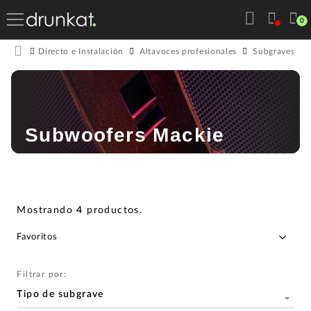
0
Directo e Instalación
Altavoces profesionales
Subgraves act
Subwoofers Mackie
Mostrando
4
productos
.
Filtrar por:
Tipo de subgrave