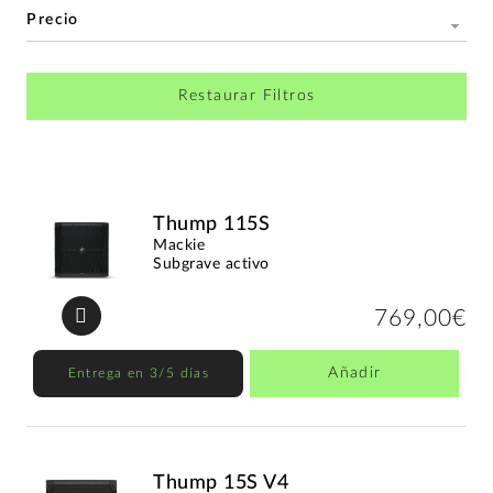
Precio
Restaurar Filtros
Thump 115S
Mackie
Subgrave activo
769,00€
Añadir
Entrega en 3/5 días
Thump 15S V4