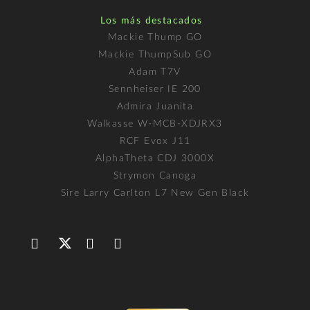
Los más destacados
Mackie Thump GO
Mackie ThumpSub GO
Adam T7V
Sennheiser IE 200
Admira Juanita
Walkasse W-MCB-XDJRX3
RCF Evox J11
AlphaTheta CDJ 3000X
Strymon Canoga
Sire Larry Carlton L7 New Gen Black