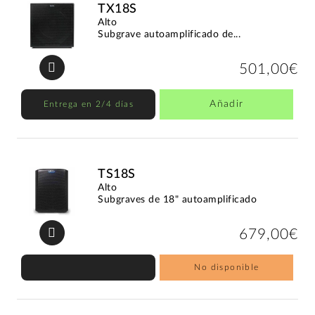
TX18S
Alto
Subgrave autoamplificado de...
501,00€
Añadir
Entrega en 2/4 días
TS18S
Alto
Subgraves de 18" autoamplificado
679,00€
No disponible