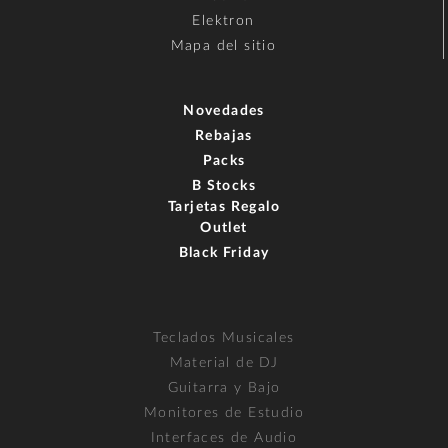
Elektron
Mapa del sitio
Novedades
Rebajas
Packs
B Stocks
Tarjetas Regalo
Outlet
Black Friday
Teclados Musicales
Material de DJ
Guitarra y Bajo
Monitores de Estudio
Interfaces de Audio