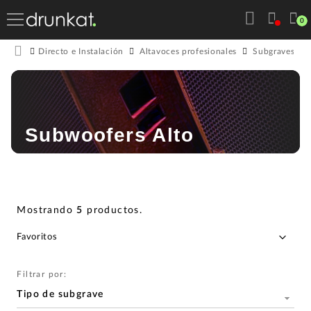
0
Directo e Instalación
Altavoces profesionales
Subgraves act
Subwoofers Alto
Mostrando
5
productos
.
Filtrar por:
Tipo de subgrave