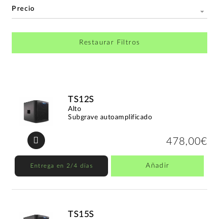
Precio
Restaurar Filtros
TS12S
Alto
Subgrave autoamplificado
478,00€
Añadir
Entrega en 2/4 días
TS15S