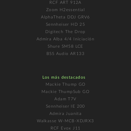
RCF ART 912A
Zoom H2essential
AlphaTheta DDJ GRV6
Sennheiser HD 25
Digitech The Drop
Admira Alba 4/4 Iniciación
Shure SM58 LCE
BSS Audio AR133
Los más destacados
Mackie Thump GO
Mackie ThumpSub GO
Adam T7V
Sennheiser IE 200
Admira Juanita
Walkasse W-MCB-XDJRX3
RCF Evox J11