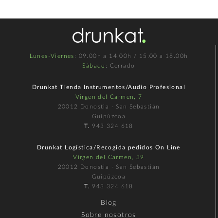
Lunes-Viernes
: 09.00h a 14.00h / 15.00 a 18.00h
Sábado
: Cerrado
Drunkat Tienda Instrumentos/Audio Profesional
Virgen del Carmen, 7
20012 Donostia - San Sebastián
Guipúzcoa
T.
943 324 618
Drunkat Logística/Recogida pedidos On Line
Virgen del Carmen, 39
20012 Donostia - San Sebastián
Guipúzcoa
T.
943 324 618
Blog
Sobre nosotros