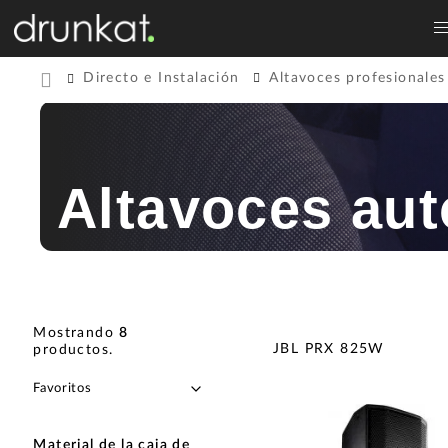
Directo e Instalación
Altavoces profesionales
Altavoces au
Mostrando
8
JBL PRX 825W
productos
.
Material de la caja de