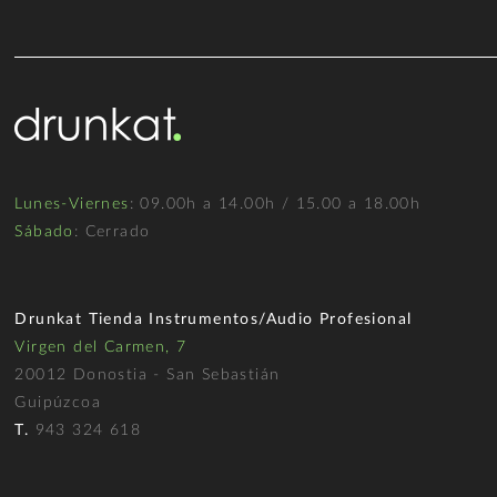
Lunes-Viernes
: 09.00h a 14.00h / 15.00 a 18.00h
Sábado
: Cerrado
Drunkat Tienda Instrumentos/Audio Profesional
Virgen del Carmen, 7
20012 Donostia - San Sebastián
Guipúzcoa
T.
943 324 618