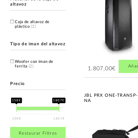
altavoz
Caja de altavoz de
plástico
(2)
Tipo de iman del altavoz
Woofer con iman de
Aña
ferrita
(2)
1.807,00€
Precio
JBL PRX ONE-TRANSP-
NA
158€
1807€
158€
1807€
Restaurar Filtros