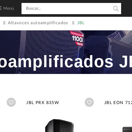
Menú
Altavoces autoamplificados
JBL
toamplificados 
Añadir a wishlist
Añadir a wishlist
JBL PRX 835W
JBL EON 71