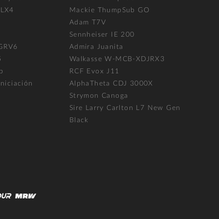
FLX4
Mackie ThumpSub GO
Adam T7V
l
Sennheiser IE 200
 GRV6
Admira Juanita
5
Walkasse W-MCB-XDJRX3
p
RCF Evox J11
niciación
AlphaTheta CDJ 3000X
Strymon Canoga
Sire Larry Carlton L7 New Gen
Black