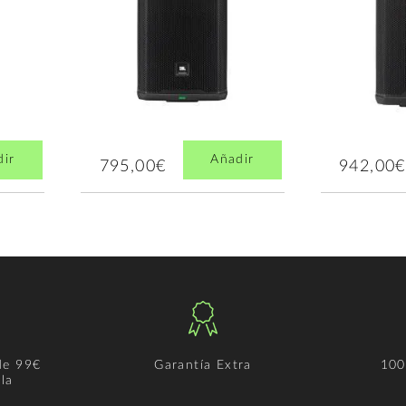
dir
Añadir
795,00€
942,00€
de 99€
Garantía Extra
100
la