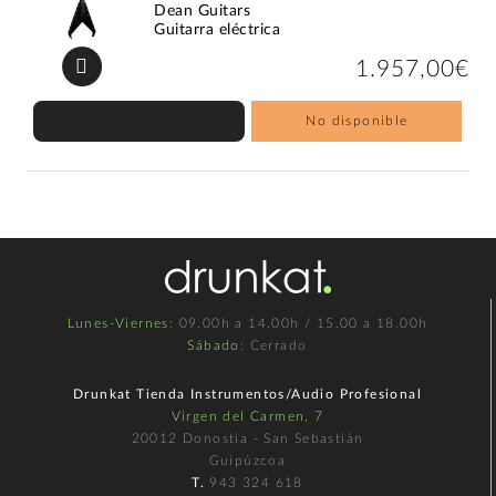
Dean Guitars
Guitarra eléctrica
1.957,00€
No disponible
Lunes-Viernes
: 09.00h a 14.00h / 15.00 a 18.00h
Sábado
: Cerrado
Drunkat Tienda Instrumentos/Audio Profesional
Virgen del Carmen, 7
20012 Donostia - San Sebastián
Guipúzcoa
T.
943 324 618