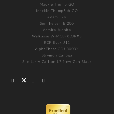
Mackie Thump GO
Mackie ThumpSub GO
Adam T7V
Sennheiser IE 200
Admira Juanita
Walkasse W-MCB-XDJRX3
RCF Evox J11
AlphaTheta CDJ 3000X
Strymon Canoga
Sire Larry Carlton L7 New Gen Black