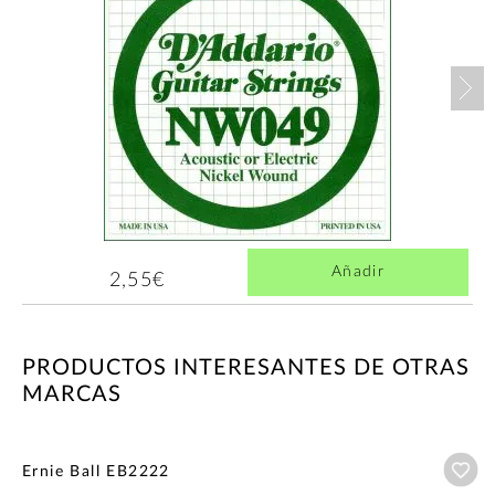
Nex
Añadir
2,55€
PRODUCTOS INTERESANTES DE OTRAS
MARCAS
Añ
Ernie Ball EB2222