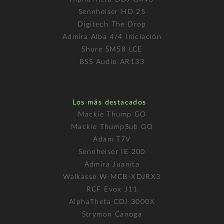
Sennheiser HD 25
Digitech The Drop
Admira Alba 4/4 Iniciación
Shure SM58 LCE
BSS Audio AR133
Los más destacados
Mackie Thump GO
Mackie ThumpSub GO
Adam T7V
Sennheiser IE 200
Admira Juanita
Walkasse W-MCB-XDJRX3
RCF Evox J11
AlphaTheta CDJ 3000X
Strymon Canoga