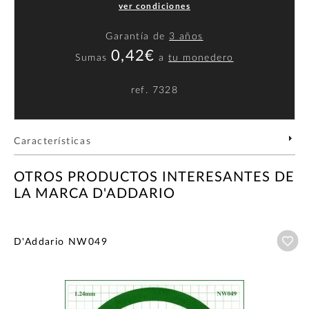
ver condiciones
Garantía de
3 años
0,42€
Sumas
a
tu monedero
ref.
7328
Características
OTROS PRODUCTOS INTERESANTES DE
LA MARCA D'ADDARIO
Añ
D'Addario NW049