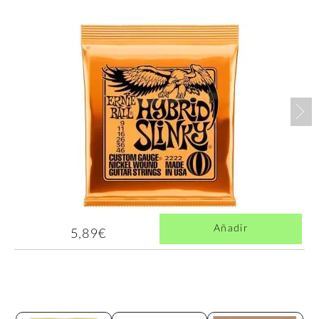
Nex
Añadir
5,89€