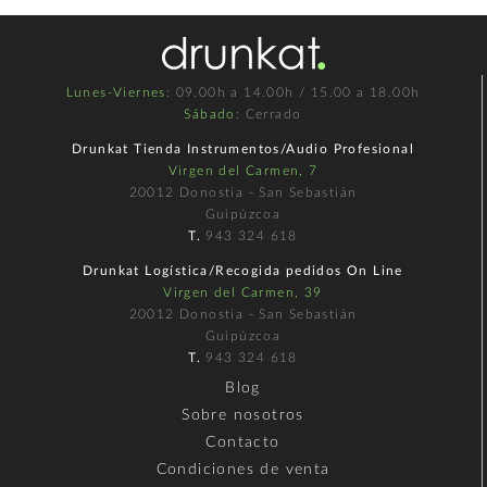
Lunes-Viernes
: 09.00h a 14.00h / 15.00 a 18.00h
Sábado
: Cerrado
Drunkat Tienda Instrumentos/Audio Profesional
Virgen del Carmen, 7
20012 Donostia - San Sebastián
Guipúzcoa
T.
943 324 618
Drunkat Logística/Recogida pedidos On Line
Virgen del Carmen, 39
20012 Donostia - San Sebastián
Guipúzcoa
T.
943 324 618
Blog
Sobre nosotros
Contacto
Condiciones de venta