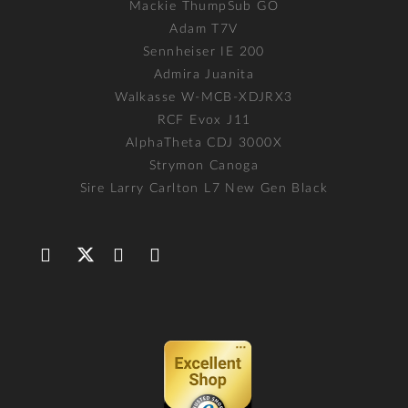
Mackie ThumpSub GO
Adam T7V
Sennheiser IE 200
Admira Juanita
Walkasse W-MCB-XDJRX3
RCF Evox J11
AlphaTheta CDJ 3000X
Strymon Canoga
Sire Larry Carlton L7 New Gen Black