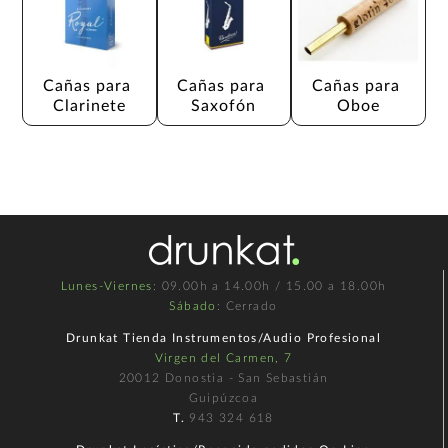
Cañas para 
Cañas para 
Cañas para 
Clarinete
Saxofón
Oboe
Lunes-Viernes
: 09.00h a 14.00h / 15.00 a 18.00h
Sábado
: Cerrado
Drunkat Tienda Instrumentos/Audio Profesional
Virgen del Carmen, 7
20012 Donostia - San Sebastián
Guipúzcoa
T.
943 324 618