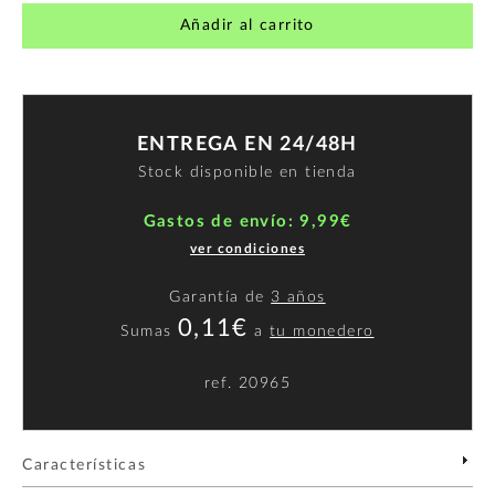
Añadir al carrito
ENTREGA EN 24/48H
Stock disponible en tienda
Gastos de envío: 9,99€
ver condiciones
Garantía de
3 años
0,11€
Sumas
a
tu monedero
ref.
20965
Características