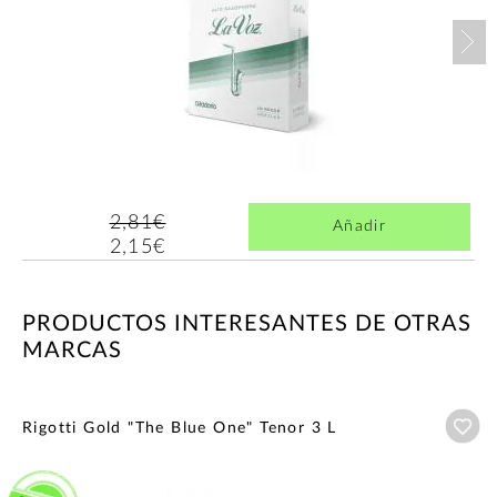
Nex
2,81€
Añadir
2,15€
PRODUCTOS INTERESANTES DE OTRAS
MARCAS
Añ
Rigotti Gold "The Blue One" Tenor 3 L