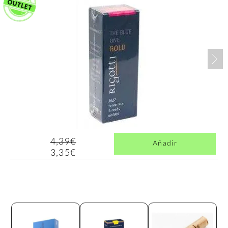
Nex
4,39€
Añadir
3,35€