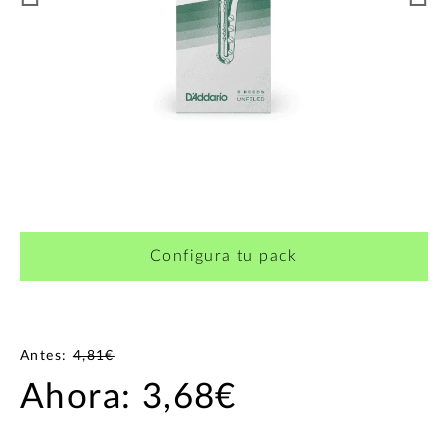
¿Quieres crearte tu propio pack?
Configura tu pack
Antes:
4,81€
Ahora:
3,68€