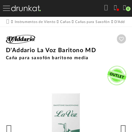
0
Instrumentos de Viento
Cañas
Cañas para Saxofón
D'Addario
Aña
D'Addario La Voz Baritono MD
Caña para saxofón barítono media