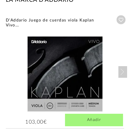
LA MARCA D'ADDARIO
Añ
D'Addario Juego de cuerdas viola Kaplan
Vivo...
Nex
Añadir
103,00€