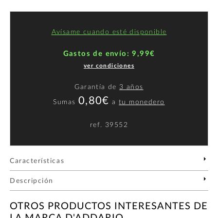
Avísame cuando esté disponible
Gastos de envío: 9,99€
ver condiciones
Garantía de
3 años
0,80€
Sumas
a
tu monedero
ref.
39552
Características
Descripción
OTROS PRODUCTOS INTERESANTES DE