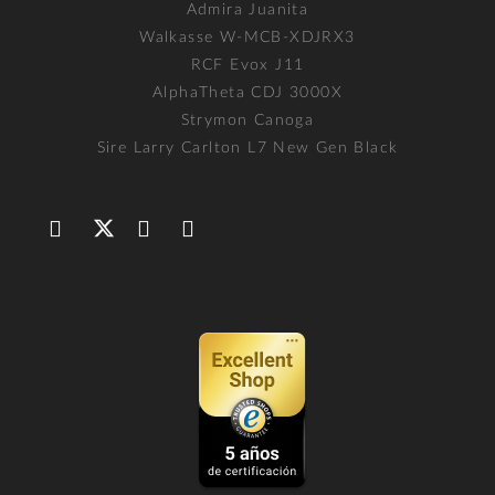
Admira Juanita
Walkasse W-MCB-XDJRX3
RCF Evox J11
AlphaTheta CDJ 3000X
Strymon Canoga
Sire Larry Carlton L7 New Gen Black