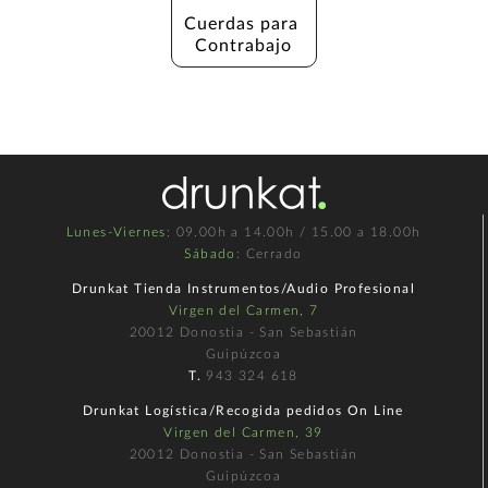
Cuerdas para 
Contrabajo
Lunes-Viernes
: 09.00h a 14.00h / 15.00 a 18.00h
Sábado
: Cerrado
Drunkat Tienda Instrumentos/Audio Profesional
Virgen del Carmen, 7
20012 Donostia - San Sebastián
Guipúzcoa
T.
943 324 618
Drunkat Logística/Recogida pedidos On Line
Virgen del Carmen, 39
20012 Donostia - San Sebastián
Guipúzcoa