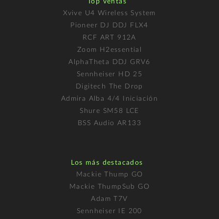
Top ventas
Xvive U4 Wireless System
Pioneer DJ DDJ FLX4
RCF ART 912A
Zoom H2essential
AlphaTheta DDJ GRV6
Sennheiser HD 25
Digitech The Drop
Admira Alba 4/4 Iniciación
Shure SM58 LCE
BSS Audio AR133
Los más destacados
Mackie Thump GO
Mackie ThumpSub GO
Adam T7V
Sennheiser IE 200