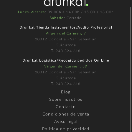
Lunes-Viernes
: 09.00h a 14.00h / 15.00 a 18.00h
Sábado
: Cerrado
Drunkat Tienda Instrumentos/Audio Profesional
Virgen del Carmen, 7
20012 Donostia - San Sebastián
Guipúzcoa
T.
943 324 618
Drunkat Logística/Recogida pedidos On Line
Virgen del Carmen, 39
20012 Donostia - San Sebastián
Guipúzcoa
T.
943 324 618
Blog
Sobre nosotros
Contacto
Condiciones de venta
Aviso legal
Política de privacidad