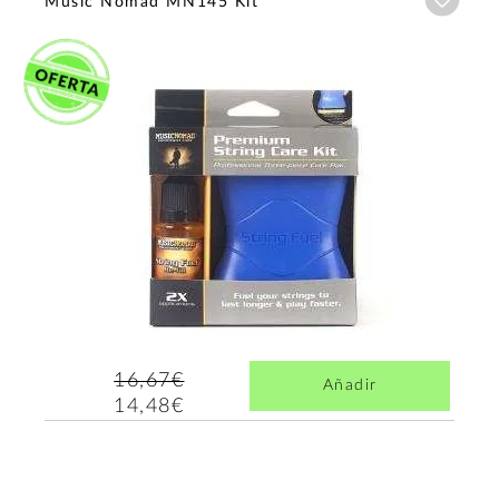
Music Nomad MN145 Kit
16,67€
Añadir
14,48€