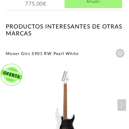
Añadir
775,00€
PRODUCTOS INTERESANTES DE OTRAS
MARCAS
Añ
Mooer Gtrs S901 RW Pearl White
Nex