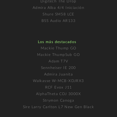
Digitech The Drop
Admira Alba 4/4 Iniciación
Shure SM58 LCE
BSS Audio AR133
Los más destacados
Mackie Thump GO
Mackie ThumpSub GO
Adam T7V
Sennheiser IE 200
Admira Juanita
Walkasse W-MCB-XDJRX3
RCF Evox J11
AlphaTheta CDJ 3000X
Strymon Canoga
Sire Larry Carlton L7 New Gen Black