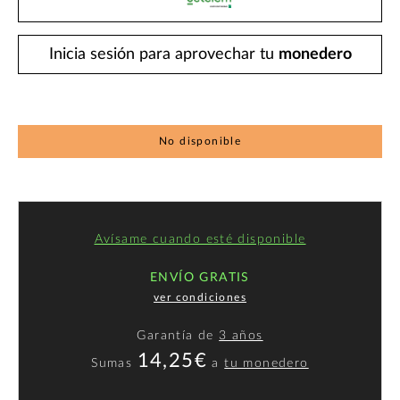
Inicia sesión para aprovechar tu
monedero
No disponible
Avísame cuando esté disponible
ENVÍO GRATIS
ver condiciones
Garantía de
3 años
14,25€
Sumas
a
tu monedero