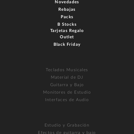
Novedades
Rebajas
Packs
B Stocks
Tarjetas Regalo
Outlet
Black Friday
Teclados Musicales
Material de DJ
Guitarra y Bajo
Monitores de Estudio
Interfaces de Audio
Estudio y Grabación
Efectos de guitarra y bajo