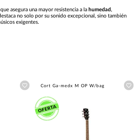
o que asegura una mayor resistencia a la
humedad
,
 destaca no solo por su sonido excepcional, sino también
úsicos exigentes.
Añadir a wishlist
Aña
Cort Ga-medx M OP W/bag