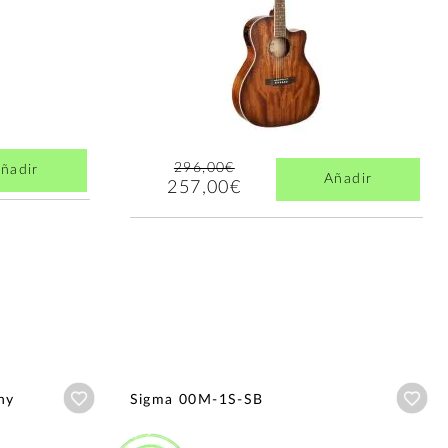
296,00€
ñadir
Añadir
257,00€
Añadir a wishlist
Aña
ny
Sigma 00M-1S-SB