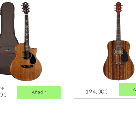
0€
A
194,00€
Añadir
00€