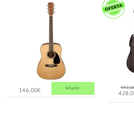
493,0
Añadir
146,00€
428,