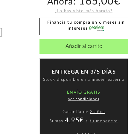
165,00€
Ahora:
¿Lo has visto más barato?
Financia tu compra en 6 meses sin
intereses
Añadir al carrito
ENTREGA EN 3/5 DÍAS
Stock disponible en almacén externo
ENVÍO GRATIS
ver condiciones
Garantía de
3 años
4,95€
Sumas
a
tu monedero