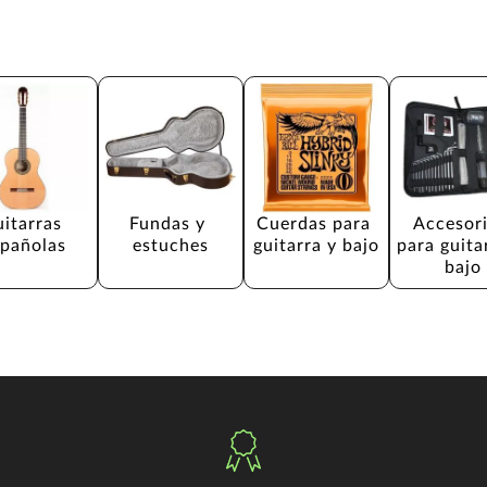
itarras 
Fundas y 
Cuerdas para 
Accesori
spañolas
estuches
guitarra y bajo
para guita
bajo