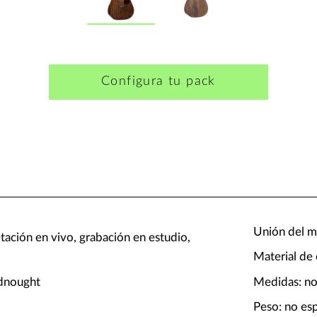
Configura tu pack
Unión del má
etación en vivo, grabación en estudio,
Material de 
adnought
Medidas: no
Peso: no es