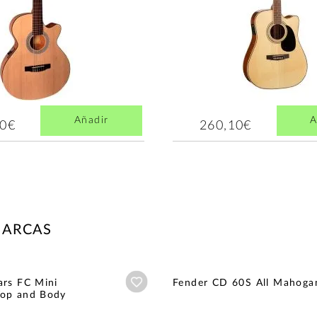
Añadir
A
00€
260,10€
MARCAS
Añadir a wishlist
ars FC Mini
Fender CD 60S All Mahoga
op and Body