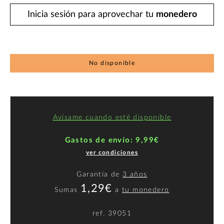
Inicia sesión para aprovechar tu
monedero
No disponible
Avísame cuando esté disponible
Gastos de envío: 9,99€
ver condiciones
Garantía de
3 años
1,29€
Sumas
a
tu monedero
ref.
39051