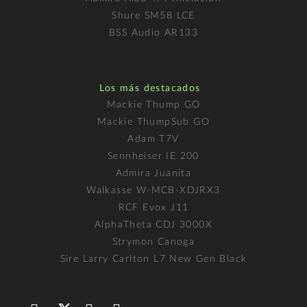
Shure SM58 LCE
BSS Audio AR133
Los más destacados
Mackie Thump GO
Mackie ThumpSub GO
Adam T7V
Sennheiser IE 200
Admira Juanita
Walkasse W-MCB-XDJRX3
RCF Evox J11
AlphaTheta CDJ 3000X
Strymon Canoga
Sire Larry Carlton L7 New Gen Black