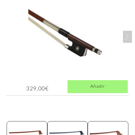
Nex
Añadir
329,00€