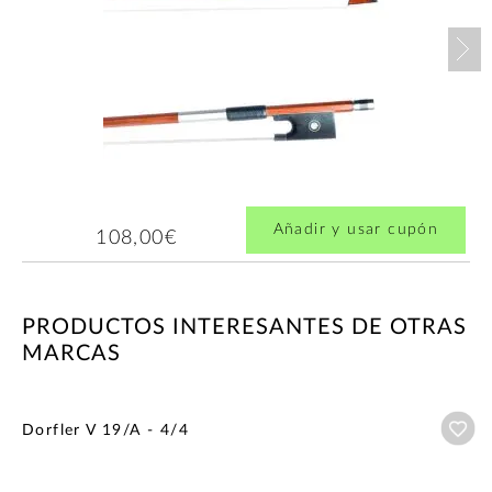
Nex
Añadir y usar cupón
108,00€
PRODUCTOS INTERESANTES DE OTRAS
MARCAS
Añ
Dorfler V 19/A - 4/4