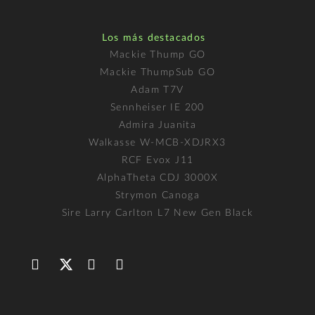
Los más destacados
Mackie Thump GO
Mackie ThumpSub GO
Adam T7V
Sennheiser IE 200
Admira Juanita
Walkasse W-MCB-XDJRX3
RCF Evox J11
AlphaTheta CDJ 3000X
Strymon Canoga
Sire Larry Carlton L7 New Gen Black