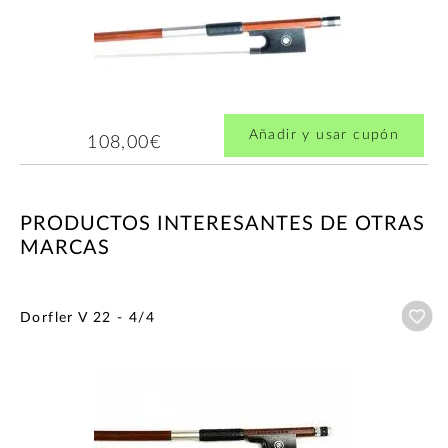
Añadir y usar cupón
108,00€
PRODUCTOS INTERESANTES DE OTRAS
MARCAS
Añ
Dorfler V 22 - 4/4