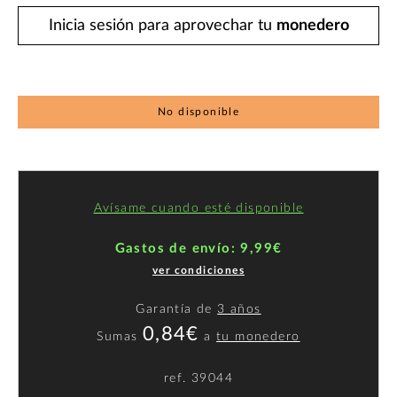
Inicia sesión para aprovechar tu
monedero
No disponible
Avísame cuando esté disponible
Gastos de envío: 9,99€
ver condiciones
Garantía de
3 años
0,84€
Sumas
a
tu monedero
ref.
39044