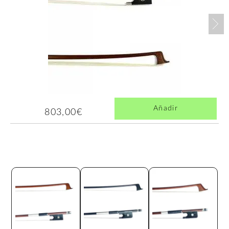
Nex
Añadir
803,00€