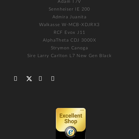
Adam T7V
Sennheiser IE 200
Admira Juanita
Walkasse W-MCB-XDJRX3
RCF Evox J11
AlphaTheta CDJ 3000X
Strymon Canoga
Sire Larry Carlton L7 New Gen Black