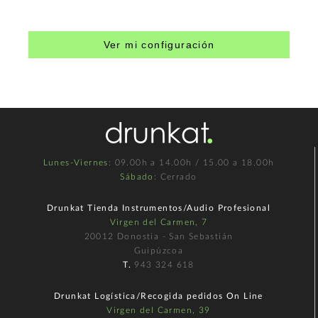
Ver mi configuración
Lunes-Viernes
: 09.00h a 14.00h / 15.00 a 18.00h
Sábado
: Cerrado
Drunkat Tienda Instrumentos/Audio Profesional
Virgen del Carmen, 7
20012 Donostia - San Sebastián
Guipúzcoa
T.
943 324 618
Drunkat Logística/Recogida pedidos On Line
Virgen del Carmen, 39