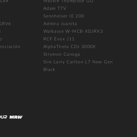
FLX4
Mackie ThumpSub GO
Adam T7V
l
Sennheiser IE 200
 GRV6
Admira Juanita
5
Walkasse W-MCB-XDJRX3
p
RCF Evox J11
niciación
AlphaTheta CDJ 3000X
Strymon Canoga
Sire Larry Carlton L7 New Gen
Black