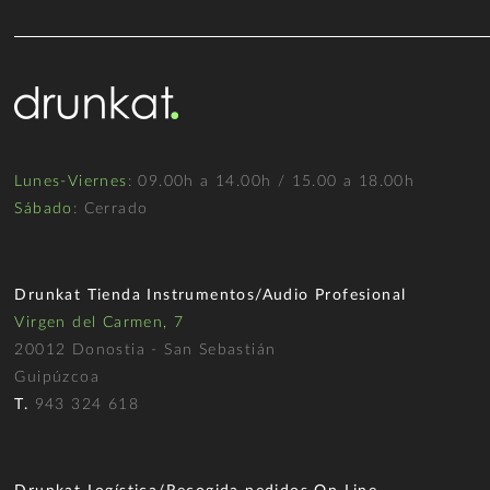
Lunes-Viernes
: 09.00h a 14.00h / 15.00 a 18.00h
Sábado
: Cerrado
Drunkat Tienda Instrumentos/Audio Profesional
Virgen del Carmen, 7
20012 Donostia - San Sebastián
Guipúzcoa
T.
943 324 618