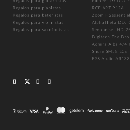
Regalos para guitarristas
Pioneer DJ DDJ 
Regalos para pianistas
RCF ART 912A
Regalos para bateristas
Zoom H2essentia
Regalos para violinistas
AlphaTheta DDJ
Regalos para saxofonistas
Sennheiser HD 2
Digitech The Dro
Admira Alba 4/4 I
Shure SM58 LCE
BSS Audio AR133