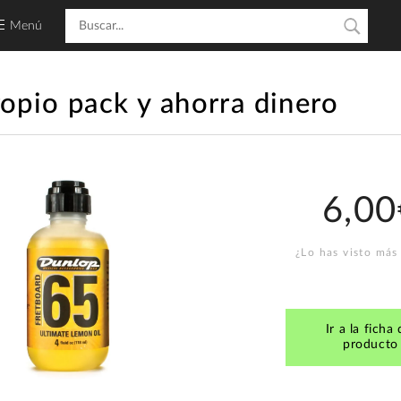
Menú
ropio pack y ahorra dinero
6,00
¿Lo has visto más
Ir a la ficha 
producto