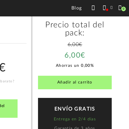
1
+
6,00€
Blog
0
Precio total del
pack:
6,00€
6,00€
€
Ahorras un
0,00%
 barato?
Añadir al carrito
del
ENVÍO GRATIS
Entrega en 2/4 días
Garantía de
3 años