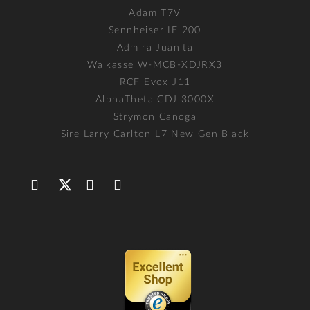
Adam T7V
Sennheiser IE 200
Admira Juanita
Walkasse W-MCB-XDJRX3
RCF Evox J11
AlphaTheta CDJ 3000X
Strymon Canoga
Sire Larry Carlton L7 New Gen Black