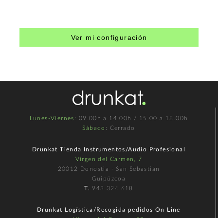
Ver mi configuración
Lunes-Viernes
: 09.00h a 14.00h / 15.00 a 18.00h
Sábado
: Cerrado
Drunkat Tienda Instrumentos/Audio Profesional
Virgen del Carmen, 7
20012 Donostia - San Sebastián
Guipúzcoa
T.
943 324 618
Drunkat Logística/Recogida pedidos On Line