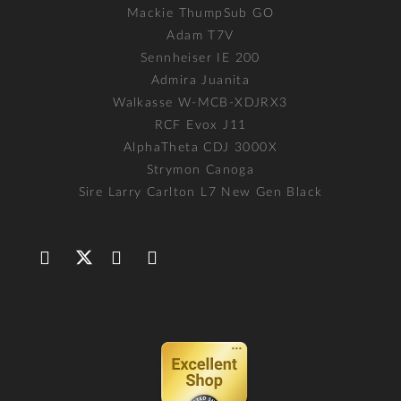
Mackie ThumpSub GO
Adam T7V
Sennheiser IE 200
Admira Juanita
Walkasse W-MCB-XDJRX3
RCF Evox J11
AlphaTheta CDJ 3000X
Strymon Canoga
Sire Larry Carlton L7 New Gen Black