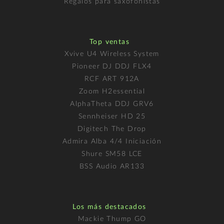
Regalos para saxofonistas
Top ventas
Xvive U4 Wireless System
Pioneer DJ DDJ FLX4
RCF ART 912A
Zoom H2essential
AlphaTheta DDJ GRV6
Sennheiser HD 25
Digitech The Drop
Admira Alba 4/4 Iniciación
Shure SM58 LCE
BSS Audio AR133
Los más destacados
Mackie Thump GO