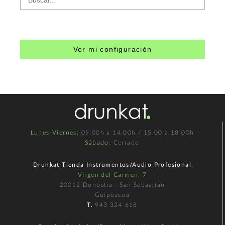
Ver mi configuración
Lunes-Viernes
: 09.00h a 14.00h / 15.00 a 18.00h
Sábado
: Cerrado
Drunkat Tienda Instrumentos/Audio Profesional
Virgen del Carmen, 7
20012 Donostia - San Sebastián
Guipúzcoa
T.
943 324 618