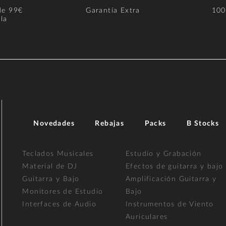
de 99€
Garantía Extra
100
la
Novedades
Rebajas
Packs
B Stocks
Teclados Musicales
Estudio y Grabación
Material de DJ
Efectos de guitarra y bajo
Guitarra y Bajo
Amplificación Guitarra y
Monitores de Estudio
Bajo
Interfaces de Audio
Instrumentos de Viento
Auriculares