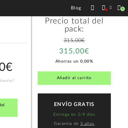
1
+
315,00€
Blog
0
Precio total del
pack:
315,00€
315,00€
Ahorras un
0,00%
0€
Añadir al carrito
 barato?
ENVÍO GRATIS
del
Entrega en 2/4 días
Garantía de
3 años