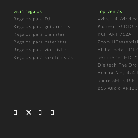
Guía regalos
Top ventas
Regalos para DJ
Xvive U4 Wireles
Regalos para guitarristas
Pioneer DJ DDJ 
Regalos para pianistas
RCF ART 912A
Regalos para bateristas
Zoom H2essentia
Regalos para violinistas
AlphaTheta DDJ
Regalos para saxofonistas
Sennheiser HD 2
Digitech The Dro
Admira Alba 4/4 I
Shure SM58 LCE
BSS Audio AR133