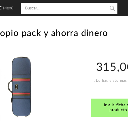
Menú
ropio pack y ahorra dinero
315,0
¿Lo has visto más
Ir a la ficha 
producto