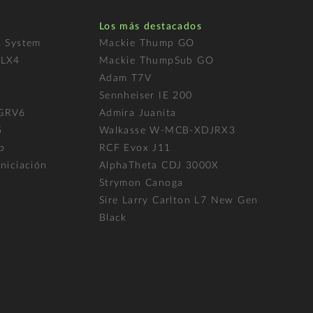
Los más destacados
s System
Mackie Thump GO
FLX4
Mackie ThumpSub GO
Adam T7V
l
Sennheiser IE 200
 GRV6
Admira Juanita
5
Walkasse W-MCB-XDJRX3
p
RCF Evox J11
niciación
AlphaTheta CDJ 3000X
Strymon Canoga
Sire Larry Carlton L7 New Gen
Black