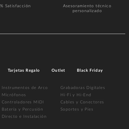
% Satisfacción
Asesoramiento técnico
personalizado
Tarjetas Regalo
Outlet
Black Friday
Instrumentos de Arco
Grabadoras Digitales
Micrófonos
Hi-Fi y Hi-End
Controladores MIDI
Cables y Conectores
Batería y Percusión
Soportes y Pies
Directo e Instalación