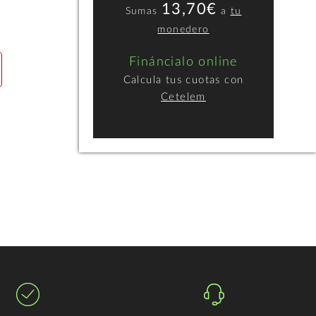
13,70€
Sumas
a
tu
monedero
Fináncialo online
Calcula tus cuotas con
Cetelem