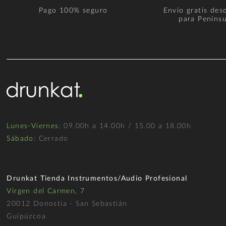
Pago 100% seguro
Envío gratis des
para Penínsu
Lunes-Viernes
: 09.00h a 14.00h / 15.00 a 18.00h
Sábado
: Cerrado
Drunkat Tienda Instrumentos/Audio Profesional
Virgen del Carmen, 7
20012 Donostia - San Sebastián
Guipúzcoa