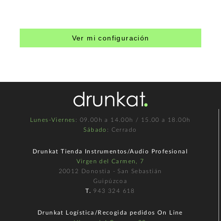
Ver mi configuración
Lunes-Viernes
: 09.00h a 14.00h / 15.00 a 18.00h
Sábado
: Cerrado
Drunkat Tienda Instrumentos/Audio Profesional
Virgen del Carmen, 7
20012 Donostia - San Sebastián
Guipúzcoa
T.
943 324 618
Drunkat Logística/Recogida pedidos On Line