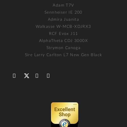
Adam T7V
Sennheiser IE 200
Admira Juanita
Walkasse W-MCB-XDJRX3
RCF Evox J11
AlphaTheta CDJ 3000X
Strymon Canoga
Sire Larry Carlton L7 New Gen Black