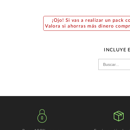
¡Ojo! Si vas a realizar un pack c
Valora si ahorras más dinero comp
INCLUYE 