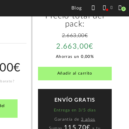
Blog
0
Precio total del
pack:
2.663,00€
2.663,00€
Ahorras un
0,00%
,00€
Añadir al carrito
 barato?
ENVÍO GRATIS
del
Entrega en 3/5 días
Garantía de
3 años
115,70€
Sumas
a
tu