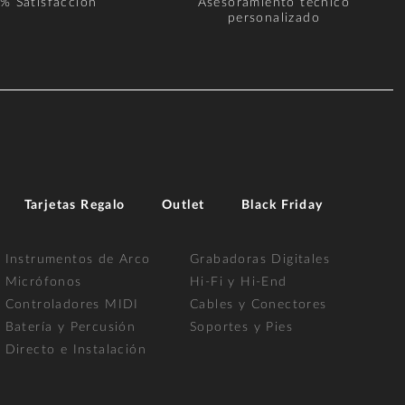
% Satisfacción
Asesoramiento técnico
personalizado
Tarjetas Regalo
Outlet
Black Friday
Instrumentos de Arco
Grabadoras Digitales
Micrófonos
Hi-Fi y Hi-End
Controladores MIDI
Cables y Conectores
Batería y Percusión
Soportes y Pies
Directo e Instalación