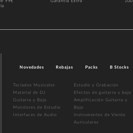
de 99€
Garantía Extra
100
la
Novedades
Rebajas
Packs
B Stocks
Teclados Musicales
Estudio y Grabación
Material de DJ
Efectos de guitarra y bajo
Guitarra y Bajo
Amplificación Guitarra y
Monitores de Estudio
Bajo
Interfaces de Audio
Instrumentos de Viento
Auriculares