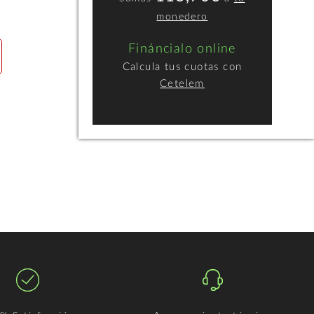
monedero
Fináncialo online
Calcula tus cuotas con
Cetelem