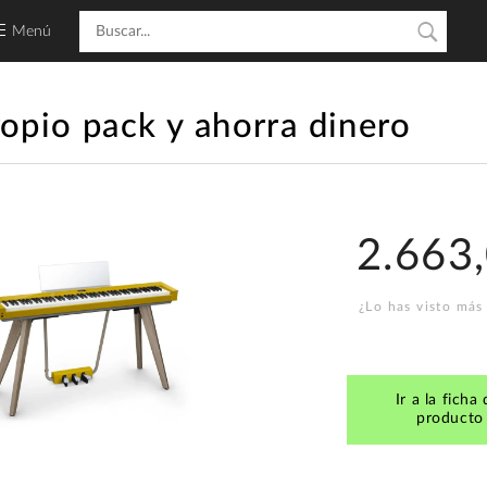
Menú
ropio pack y ahorra dinero
2.663
¿Lo has visto más
Ir a la ficha 
producto