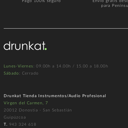
Pago 100% seguro
Envío gratis des
para Penínsu
Lunes-Viernes
: 09.00h a 14.00h / 15.00 a 18.00h
Sábado
: Cerrado
Drunkat Tienda Instrumentos/Audio Profesional
Virgen del Carmen, 7
20012 Donostia - San Sebastián
Guipúzcoa
T.
943 324 618