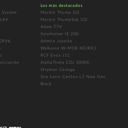
Los más destacados
s System
Mackie Thump GO
FLX4
Mackie ThumpSub GO
Adam T7V
l
Sennheiser IE 200
 GRV6
Admira Juanita
5
Walkasse W-MCB-XDJRX3
p
RCF Evox J11
niciación
AlphaTheta CDJ 3000X
Strymon Canoga
Sire Larry Carlton L7 New Gen
Black