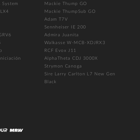
s System
Mackie Thump GO
FLX4
Mackie ThumpSub GO
Adam T7V
l
Sennheiser IE 200
 GRV6
Admira Juanita
5
Walkasse W-MCB-XDJRX3
p
RCF Evox J11
niciación
AlphaTheta CDJ 3000X
Strymon Canoga
Sire Larry Carlton L7 New Gen
Black