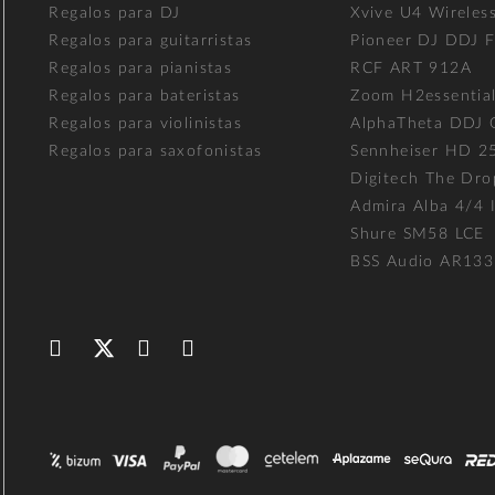
Regalos para DJ
Xvive U4 Wireles
Regalos para guitarristas
Pioneer DJ DDJ 
Regalos para pianistas
RCF ART 912A
Regalos para bateristas
Zoom H2essentia
Regalos para violinistas
AlphaTheta DDJ
Regalos para saxofonistas
Sennheiser HD 2
Digitech The Dro
Admira Alba 4/4 I
Shure SM58 LCE
BSS Audio AR133