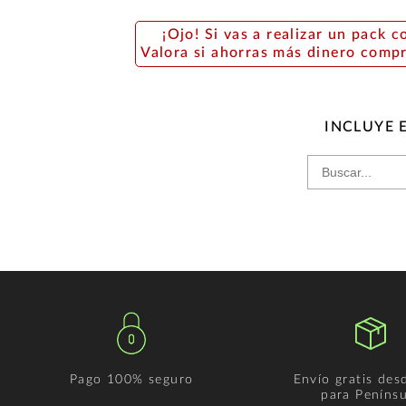
¡Ojo! Si vas a realizar un pack c
Valora si ahorras más dinero comp
INCLUYE 
Pago 100% seguro
Envío gratis des
para Penínsu