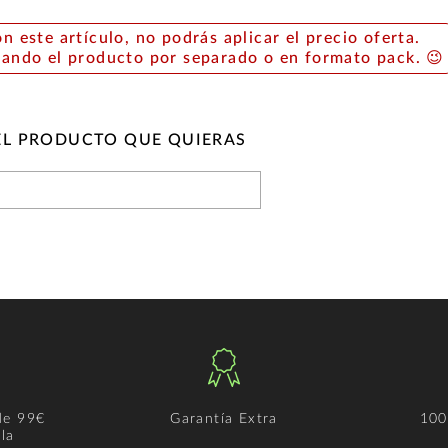
on este artículo, no podrás aplicar el precio oferta.
rando el producto por separado o en formato pack. 😉
EL PRODUCTO QUE QUIERAS
de 99€
Garantía Extra
100
la