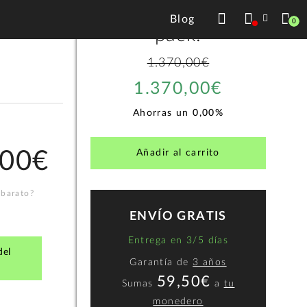
Precio total del
Blog
0
pack:
1.370,00€
1.370,00€
Ahorras un
0,00%
,00€
Añadir al carrito
 barato?
ENVÍO GRATIS
Entrega en 3/5 días
del
Garantía de
3 años
59,50€
Sumas
a
tu
monedero