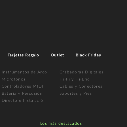
Tarjetas Regalo
Outlet
Black Friday
Instrumentos de Arco
Grabadoras Digitales
Micrófonos
Hi-Fi y Hi-End
Controladores MIDI
Cables y Conectores
Batería y Percusión
Soportes y Pies
Directo e Instalación
Los más destacados