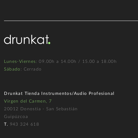
Lunes-Viernes
: 09.00h a 14.00h / 15.00 a 18.00h
Sábado
: Cerrado
Drunkat Tienda Instrumentos/Audio Profesional
Virgen del Carmen, 7
20012 Donostia - San Sebastián
Guipúzcoa
T.
943 324 618