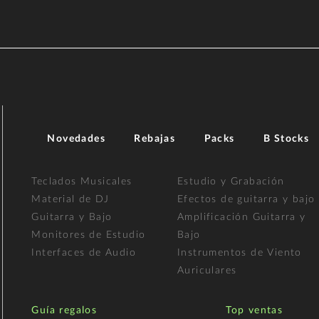
Novedades
Rebajas
Packs
B Stocks
Teclados Musicales
Estudio y Grabación
Material de DJ
Efectos de guitarra y bajo
Guitarra y Bajo
Amplificación Guitarra y
Monitores de Estudio
Bajo
Interfaces de Audio
Instrumentos de Viento
Auriculares
Guía regalos
Top ventas