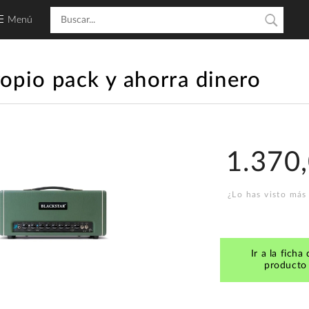
Menú
ropio pack y ahorra dinero
1.370
¿Lo has visto más
Ir a la ficha 
producto