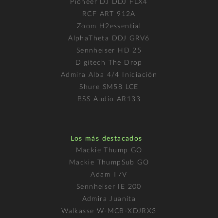
Pioneer DJ DDJ FLX4
RCF ART 912A
Zoom H2essential
AlphaTheta DDJ GRV6
Sennheiser HD 25
Digitech The Drop
Admira Alba 4/4 Iniciación
Shure SM58 LCE
BSS Audio AR133
Los más destacados
Mackie Thump GO
Mackie ThumpSub GO
Adam T7V
Sennheiser IE 200
Admira Juanita
Walkasse W-MCB-XDJRX3