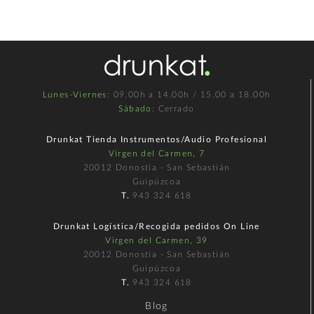
Lunes-Viernes
: 09.00h a 14.00h / 15.00 a 18.00h
Sábado
: Cerrado
Drunkat Tienda Instrumentos/Audio Profesional
Virgen del Carmen, 7
20012 Donostia - San Sebastián
Guipúzcoa
T.
943 324 618
Drunkat Logística/Recogida pedidos On Line
Virgen del Carmen, 39
20012 Donostia - San Sebastián
Guipúzcoa
T.
943 324 618
Blog